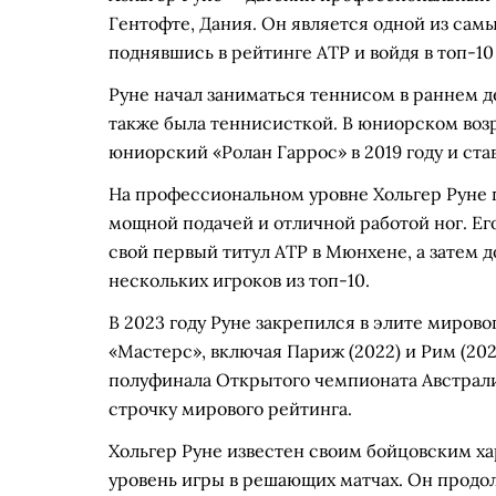
Гентофте, Дания. Он является одной из сам
поднявшись в рейтинге ATP и войдя в топ-10 в
Руне начал заниматься теннисом в раннем д
также была теннисисткой. В юниорском возр
юниорский «Ролан Гаррос» в 2019 году и ст
На профессиональном уровне Хольгер Руне 
мощной подачей и отличной работой ног. Его
свой первый титул ATP в Мюнхене, а затем 
нескольких игроков из топ-10.
В 2023 году Руне закрепился в элите мирово
«Мастерс», включая Париж (2022) и Рим (20
полуфинала Открытого чемпионата Австрали
строчку мирового рейтинга.
Хольгер Руне известен своим бойцовским х
уровень игры в решающих матчах. Он продол