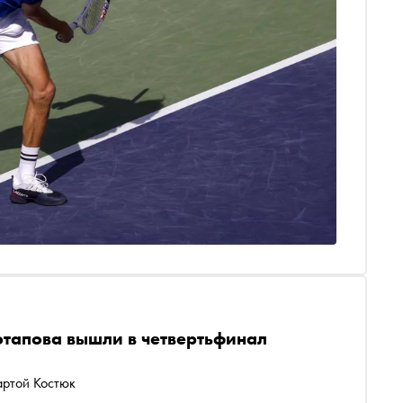
отапова вышли в четвертьфинал
артой Костюк