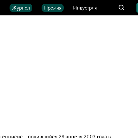
ы
Журнал
Премия
Индустрия
део
Город
IT-продукты
теннисист, родившийся 29 апреля 2003 года в