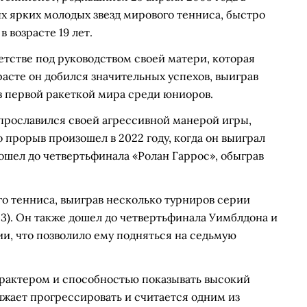
ых ярких молодых звезд мирового тенниса, быстро
 возрасте 19 лет.
етстве под руководством своей матери, которая
асте он добился значительных успехов, выиграв
ав первой ракеткой мира среди юниоров.
прославился своей агрессивной манерой игры,
 прорыв произошел в 2022 году, когда он выиграл
дошел до четвертьфинала «Ролан Гаррос», обыграв
го тенниса, выиграв несколько турниров серии
23). Он также дошел до четвертьфинала Уимблдона и
и, что позволило ему подняться на седьмую
арактером и способностью показывать высокий
жает прогрессировать и считается одним из