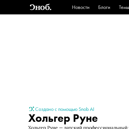
Новости
Блоги
Тем
Стиль
Ви
Создано с помощью Snob AI
Хольгер Руне
Хольгер Руне — датский профессиональный 