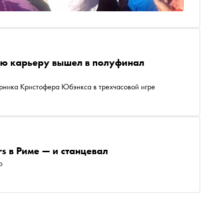
ою карьеру вышел в полуфинал
рника Кристофера Юбэнкса в трехчасовой игре
s в Риме — и станцевал
о