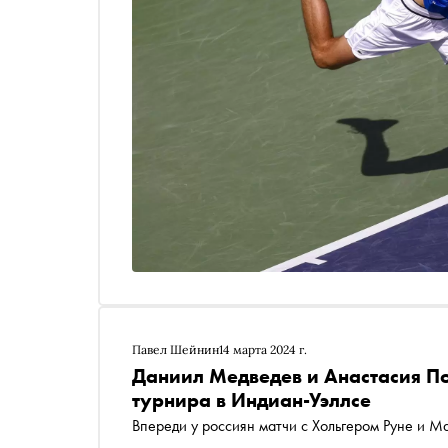
Павел Шейнин
14 марта 2024 г.
Даниил Медведев и Анастасия П
турнира в Индиан-Уэллсе
Впереди у россиян матчи с Хольгером Руне и М