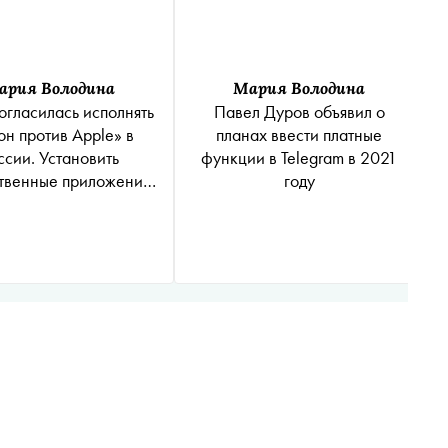
ария Володина
Мария Володина
огласилась исполнять
Павел Дуров объявил о
он против Apple» в
планах ввести платные
ссии. Установить
функции в Telegram в 2021
твенные приложения
году
ожат при включении
гаджета