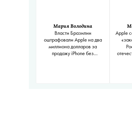
Мария Володина
М
Власти Бразилии
Apple с
оштрафовали Apple на два
«зак
миллиона долларов за
Ро
продажу iPhone без
отечес
адаптеров питания
предл