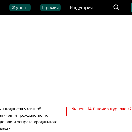
ы
Журнал
Премия
Индустрия
део
Город
IT-продукты
мп подписал указы об
Вышел 114-й номер журнала «
аничении гражданства по
дению и запрете «родильного
изма»