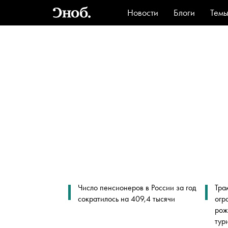
Новости
Блоги
Тем
Стиль
Ви
Число пенсионеров в России за год
Тра
сократилось на 409,4 тысячи
огр
рож
тур