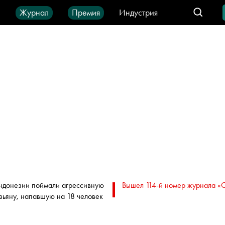
ы
Журнал
Премия
Индустрия
део
Город
IT-продукты
ндонезии поймали агрессивную
Вышел 114-й номер журнала «
зьяну, напавшую на 18 человек