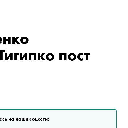
енко
игипко пост
сь на наши соцсети: