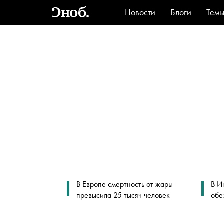
Новости
Блоги
Тем
Стиль
Ви
В Европе смертность от жары
В И
превысила 25 тысяч человек
обе