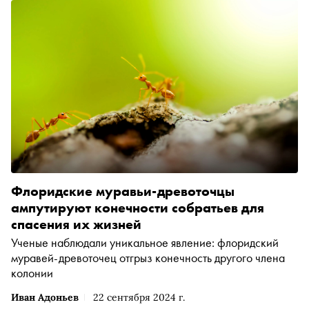
их готовят и почему они хорошо сочетаются с текилой
Флоридские муравьи-древоточцы
ампутируют конечности собратьев для
спасения их жизней
Ученые наблюдали уникальное явление: флоридский
муравей-древоточец отгрыз конечность другого члена
колонии
Иван Адоньев
22 сентября 2024 г.