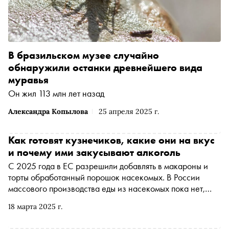
В бразильском музее случайно
обнаружили останки древнейшего вида
муравья
Он жил 113 млн лет назад
Александра Копылова
25 апреля 2025 г.
Как готовят кузнечиков, какие они на вкус
и почему ими закусывают алкоголь
С 2025 года в ЕС разрешили добавлять в макароны и
торты обработанный порошок насекомых. В России
массового производства еды из насекомых пока нет,
однако из сверчков уже готовят муку, а в гастрономии
18 марта 2025 г.
используют кузнечиков. «Сноб» рассказывает, чем
интересны кузнечики поварам и гостям ресторанов, как