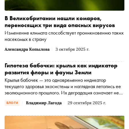
В Великобритании нашли комаров,
переносящих три вида опасных вирусов
Изменение климата способствует проникновению таких
насекомых в страну
Александра Копылова
3 октября 2025 г.
Гипотеза бабочки: крылья как индикатор
развития флоры и фауны Земли
Крылья бабочек — это одновременно индикатор
текущего здоровья экосистемы и наглядная летопись ее
эволюционного прошлого. Их деградация означает не
только сиюминутный экологический кризис, но и
Владимир Лагода
29 сентября 2025 г.
БЛОГИ
нарушение эволюционных процессов, обеспечивающих
устойчивость жизни