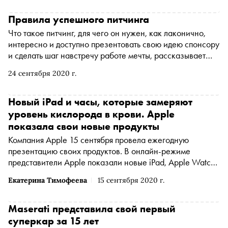
Правила успешного питчинга
Что такое питчинг, для чего он нужен, как лаконично,
интересно и доступно презентовать свою идею спонсору
и сделать шаг навстречу работе мечты, рассказывает
креативный продюсер и редактор телеканала ТВ-3 и
24 сентября 2020 г.
платформы Premier Анна Гудкова в своей книге
«Питчинг: Как представить и продать свою идею».
«Сноб» публикует одну из глав
Новый iPad и часы, которые замеряют
уровень кислорода в крови. Apple
показала свои новые продукты
Компания Apple 15 сентября провела ежегодную
презентацию своих продуктов. В онлайн-режиме
представители Apple показали новые iPad, Apple Watch,
а также презентовали подписку Fitness+ и Apple One —
Екатерина Тимофеева
15 сентября 2020 г.
единую подписку на все сервисы компании
Maserati представила свой первый
суперкар за 15 лет