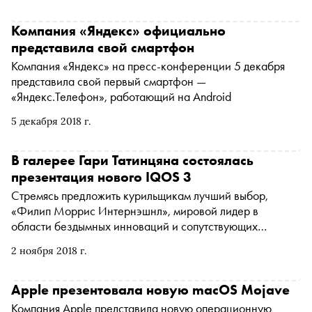
Компания «Яндекс» официально
представила свой смартфон
Компания «Яндекс» на пресс-конференции 5 декабря
представила свой первый смартфон —
«Яндекс.Телефон», работающий на Android
5 декабря 2018 г.
В галерее Гари Татинцяна состоялась
презентация нового IQOS 3
Стремясь предложить курильщикам лучший выбор,
«Филип Моррис Интернэшнл», мировой лидер в
области бездымных инноваций и сопутствующих
научных исследований, представляет систему
2 ноября 2018 г.
нагревания табака IQOS третьего поколения
Apple презентовала новую macOS Mojave
Компания Apple представила новую операционную