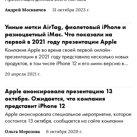
Андрей Москвичев
31 октября 2023 г.
Умные метки AirTag, фиолетовый iPhone и
разноцветный iMac. Что показали на
первой в 2021 году презентации Apple
Компания Apple во время своей первой онлайн-
презентации в 2021 году представила несколько новых
продуктов, в том числе iPhone 12 и его мини-версию в
фиолетовом цвете. Смартфоны в новом дизайне по цене
20 апреля 2021 г.
от 79 990 рублей и от 69 990 рублей поступят в продажу
30 апреля
Apple анонсировала презентацию 13
октября. Ожидается, что компания
представит iPhone 12
Apple анонсировала специальное мероприятие, которое
состоится 13 октября, сообщается на сайте компании
Ольга Морозова
6 октября 2020 г.