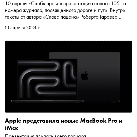
10 апреля «Сноб» провел презентацию нового 105-го
номера журнала, посвященного дороге и пути. Внутри —
тексты от автора «Слова пацана» Роберта Гараева,
писателя Алексея Сальникова и разговор по душам с
10 апреля 2024 г.
рэпером Бастой
Apple представила новые MacBook Pro и
iMac
Презентация длилась всего полчаса