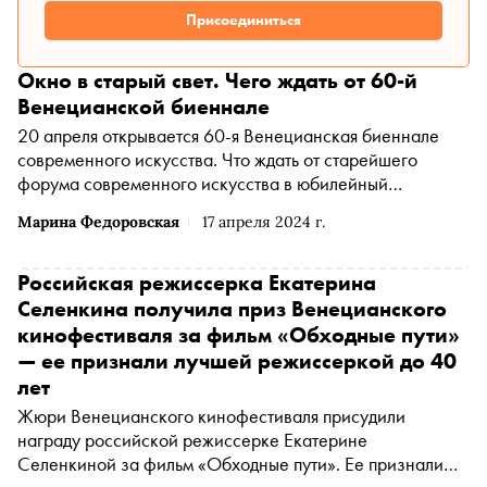
Присоединиться
Окно в старый свет. Чего ждать от 60-й
Венецианской биеннале
20 апреля открывается 60-я Венецианская биеннале
современного искусства. Что ждать от старейшего
форума современного искусства в юбилейный
високосный год? По просьбе «Сноба» журналист,
Марина Федоровская
17 апреля 2024 г.
искусствовед и куратор Марина Федоровская
рассказала, с каким настроением отправилась в
Венецию, где в былые времена собиралась «вся
Российская режиссерка Екатерина
Москва»
Селенкина получила приз Венецианского
кинофестиваля за фильм «Обходные пути»
— ее признали лучшей режиссеркой до 40
лет
Жюри Венецианского кинофестиваля присудили
награду российской режиссерке Екатерине
Селенкиной за фильм «Обходные пути». Ее признали