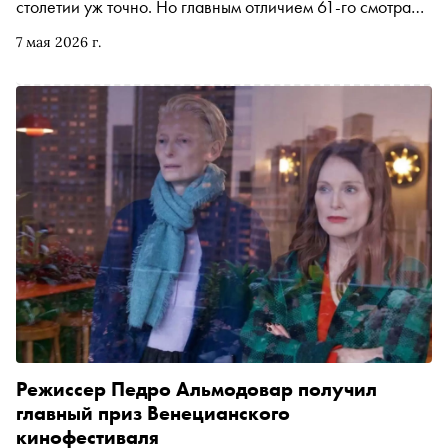
столетии уж точно. Но главным отличием 61-го смотра
стало не это. Разгорячённая дискуссия вокруг участия
7 мая 2026 г.
России и Израиля заставила организаторов
пересмотреть формат конкурса и ответить на вопрос:
может ли искусство оставаться вне политики или эпоха
культурного нейтралитета закончилась?
Режиссер Педро Альмодовар получил
главный приз Венецианского
кинофестиваля