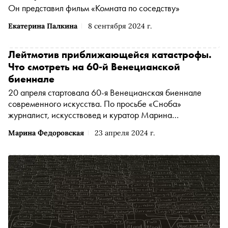
Он представил фильм «Комната по соседству»
Екатерина Палкина
8 сентября 2024 г.
Лейтмотив приближающейся катастрофы.
Что смотреть на 60-й Венецианской
биеннале
20 апреля стартовала 60-я Венецианская биеннале
современного искусства. По просьбе «Сноба»
журналист, искусствовед и куратор Марина
Федоровская подготовила практическое руководство
Марина Федоровская
23 апреля 2024 г.
для тех, кто следит за арт-событием