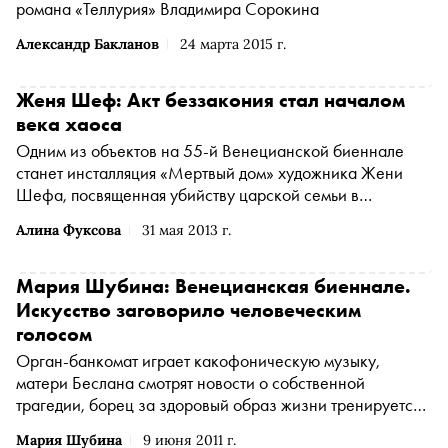
романа «Теллурия» Владимира Сорокина
Александр Бакланов
24 марта 2015 г.
Женя Шеф: Акт беззакония стал началом
века хаоса
Одним из объектов на 55-й Венецианской биеннале
станет инсталляция «Мертвый дом» художника Жени
Шефа, посвященная убийству царской семьи в
Екатеринбурге . «Сноб» поговорил с автором
Алина Фуксова
31 мая 2013 г.
Мария Шубина: Венецианская биеннале.
Искусство заговорило человеческим
голосом
Орган-банкомат играет какофоническую музыку,
матери Беслана смотрят новости о собственной
трагедии, борец за здоровый образ жизни тренируется
на гусеницах танка: современное искусство может быть
Мария Шубина
9 июня 2011 г.