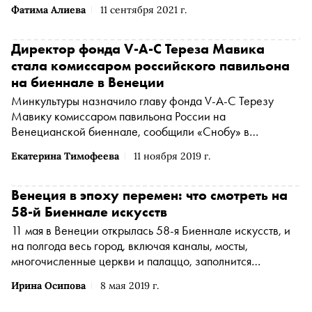
лучшей режиссеркой до 40 лет. Об этом Селенкина
Фатима Алиева
11 сентября 2021 г.
написала на своем
Facebook
(Американская
транснациональная холдинговая компания Meta
Platforms Inc. по реализации продуктов ‒ социальных
Директор фонда V-A-C Тереза Мавика
сетей Facebook и Instagram запрещена на территории
стала комиссаром российского павильона
России
*
)
на биеннале в Венеции
Минкультуры назначило главу фонда V-A-C Терезу
Мавику комиссаром павильона России на
Венецианской биеннале, сообщили «Снобу» в
консалтинговом объединении Smart Art, на которое
Екатерина Тимофеева
11 ноября 2019 г.
возложено стратегическое управление павильоном
Венеция в эпоху перемен: что смотреть на
58-й Биеннале искусств
11 мая в Венеции открылась 58-я Биеннале искусств, и
на полгода весь город, включая каналы, мосты,
многочисленные церкви и палаццо, заполнится
объектами и инсталляциями современных художников.
Ирина Осипова
8 мая 2019 г.
Посмотреть и впитать в себя всё — задача как минимум
на неделю. Но вот краткий гид, что можно (и важно)