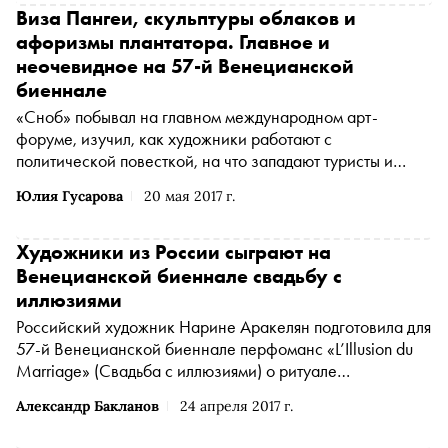
увидеть в первую очередь
Виза Пангеи, скульптуры облаков и
афоризмы плантатора. Главное и
неочевидное на 57-й Венецианской
биеннале
«Сноб» побывал на главном международном арт-
форуме, изучил, как художники работают с
политической повесткой, на что западают туристы и
зачем в биеннале участвуют страны Кирибати и Антигуа
Юлия Гусарова
20 мая 2017 г.
и Барбуда
Художники из России сыграют на
Венецианской биеннале свадьбу с
иллюзиями
Российский художник Нарине Аракелян подготовила для
57-й Венецианской биеннале перфоманс «L’Illusion du
Marriage» (Свадьба с иллюзиями) о ритуале
бракосочетания
Александр Бакланов
24 апреля 2017 г.