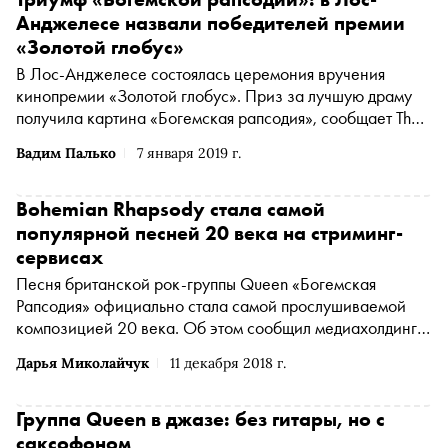
Анджелесе назвали победителей премии
«Золотой глобус»
В Лос-Анджелесе состоялась церемония вручения
кинопремии «Золотой глобус». Приз за лучшую драму
получила картина «Богемская рапсодия», сообщает The
Hollywood Reporter
Вадим Палько
7 января 2019 г.
Bohemian Rhapsody стала самой
популярной песней 20 века на стриминг-
сервисах
Песня британской рок-группы Queen «Богемская
Рапсодия» официально стала самой прослушиваемой
композицией 20 века. Об этом сообщил медиахолдинг
Universal Music Group в Twitter
Дарья Миколайчук
11 декабря 2018 г.
Группа Queen в джазе: без гитары, но с
саксофоном