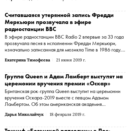
перформанс под Don’t Stop Me Now, все видео
появились на официальном ютуб-канале Queen
Считавшаяся утерянной запись Фредди
Меркьюри прозвучала в эфире
радиостанции BBC
В эфире радиостанции BBC Radio 2 впервые за 33 года
прозвучала песня в исполнении Фредди Меркьюри,
изначально записанная для мюзикла Time в 1986 году.
Запись считалась навсегда утерянной
Екатерина Тимофеева
21 июня 2019 г.
Группа Queen и Адам Ламберт выступят на
церемонии вручения премии «Оскар»
Британская рок-группа Queen выступит на церемонии
вручения Оскара-2019 вместе с певцом Адамом
Ламбертом. Об этом американская академия
киноискусств сообщает в своем твиттере
Дарья Миколайчук
18 февраля 2019 г.
Триумф «Богемской рапсодии»: в Лос-