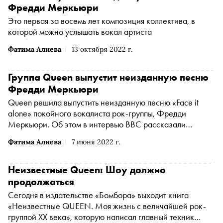
Фредди Меркьюри
Это первая за восемь лет композиция коллектива, в
которой можно услышать вокал артиста
Фатима Алиева
13 октября 2022 г.
Группа Queen выпустит неизданную песню
Фредди Меркьюри
Queen решила выпустить неизданную песню «Face it
alone» покойного вокалиста рок-группы, Фредди
Меркьюри. Об этом в интервью BBC рассказали
гитарист Брайан Мэй и барабанщик Роджер Тейлор.
Фатима Алиева
7 июня 2022 г.
Они отметили, что релиз композиции запланирован на
сентябрь 2022 года
Неизвестные Queen: Шоу должно
продолжаться
Сегодня в издательстве «Бомбора» выходит книга
«Неизвестные QUEEN. Моя жизнь с величайшей рок-
группой XX века», которую написал главный техник