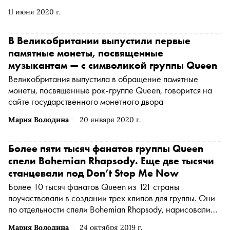
музыкантов — Питер Хинс. На протяжении 11 лет он
11 июня 2020 г.
сопровождал группу на всех гастролях, подготавливая
оборудование. Автор делится воспоминаниями о
событиях в гримерке, рассказывает, что делали
В Великобритании выпустили первые
музыканты с подарками поклонников и как обстояли
памятные монеты, посвященные
дела с поисками вдохновения. «Сноб» публикует одну из
музыкантам — с символикой группы Queen
глав
Великобритания выпустила в обращение памятные
монеты, посвященные рок-группе Queen, говорится на
сайте государственного монетного двора
Мария Володина
20 января 2020 г.
Более пяти тысяч фанатов группы Queen
спели Bohemian Rhapsody. Еще две тысячи
станцевали под Don’t Stop Me Now
Более 10 тысяч фанатов Queen из 121 страны
поучаствовали в создании трех клипов для группы. Они
по отдельности спели Bohemian Rhapsody, нарисовали
анимацию для A Kind of Magiс и устроили танцевальный
Мария Володина
24 октября 2019 г.