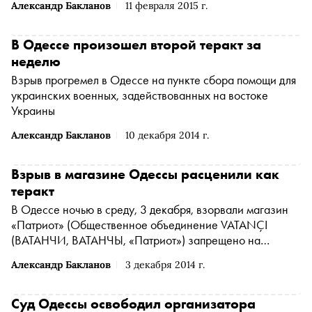
Александр Бакланов
11 февраля 2015 г.
В Одессе произошел второй теракт за
неделю
Взрыв прогремел в Одессе на пункте сбора помощи для
украинских военных, задействованных на востоке
Украины
Александр Бакланов
10 декабря 2014 г.
Взрыв в магазине Одессы расценили как
теракт
В Одессе ночью в среду, 3 декабря, взорвали магазин
«Патриот»
(Общественное объединение VATANÇI
(ВАТАНЧИ, ВАТАНЧЫ, «Патриот») запрещено на
территории России
*
)
, специализировавшийся на
Александр Бакланов
3 декабря 2014 г.
продаже украинской символики и национальной одежды
Суд Одессы освободил организатора