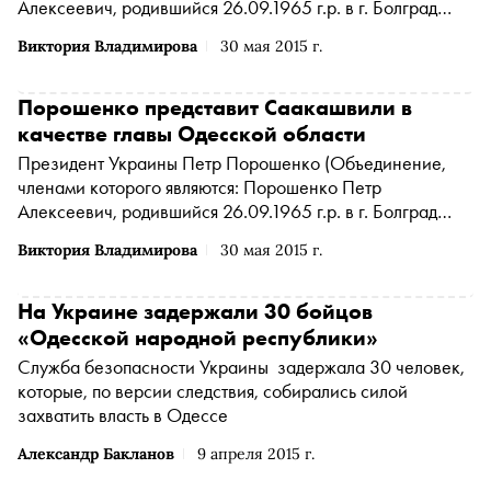
Алексеевич, родившийся 26.09.1965 г.р. в г. Болград
Одесской области Украинской ССР, Порошенко
Виктория Владимирова
30 мая 2015 г.
Алексей Петрович, родившийся 06.03.1985 г.р. в г.
Киеве Украинской ССР, Казаков Олег Леонидович,
родившийся 31.05.1967 г.р. в г. Санкт-Петербурге
Порошенко представит Саакашвили в
запрещен на территории России
*
)
официально
качестве главы Одесской области
представил бывшего президента Грузии Михаила
Президент Украины
Петр Порошенко
(Объединение,
Саакашвили в качестве губернатора Одесской области
членами которого являются: Порошенко Петр
Алексеевич, родившийся 26.09.1965 г.р. в г. Болград
Одесской области Украинской ССР, Порошенко
Виктория Владимирова
30 мая 2015 г.
Алексей Петрович, родившийся 06.03.1985 г.р. в г.
Киеве Украинской ССР, Казаков Олег Леонидович,
родившийся 31.05.1967 г.р. в г. Санкт-Петербурге
На Украине задержали 30 бойцов
запрещен на территории России
*
)
30 мая отправится в
«Одесской народной республики»
рабочую поездку в Одесскую область для представления
Служба безопасности Украины задержала 30 человек,
нового руководителя региона
которые, по версии следствия, собирались силой
захватить власть в Одессе
Александр Бакланов
9 апреля 2015 г.