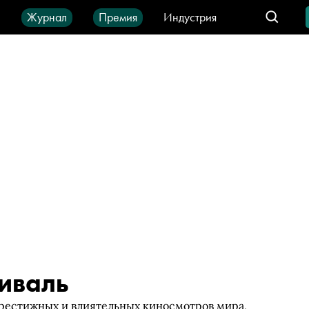
ы
Журнал
Премия
Индустрия
део
Город
IT-продукты
иваль
рестижных и влиятельных киносмотров мира,