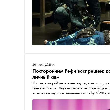
30 июля 2026 г.
Посторонним Рефн воспрещен: ка
личный ад»
Фильм, который десять лет ждали, а потом дру
кинофестиваля. Двухчасовое эстетское издевате
названием глумливо помечено как «by NWR», т
Проверка на прочность видавших виды синефило
Рефна, число которых, правда, за последнее вр
официальный российский прокат, и ничего боле