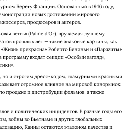
урном Берегу Франции. Основанный в 1946 году,
демонстрации новых достижений мирового
ежиссеров, продюсеров и актеров.
овая ветвь» (Palme d'Or), вручаемая лучшему
атов прошлых лет — такие знаковые картины, как
 «Жизнь прекрасна» Роберто Бениньи и «Паразиты»
в программу входят секции «Особый взгляд»,
тики».
и, но и строгим дресс-кодом, гламурными красными
казывает огромное влияние на мировой кинорынок:
по продаже и дистрибуции фильмов, а также
алов и политических инцидентов. В разные годы его
ы, войны во Вьетнаме и других глобальных
ализацию, Канны остаются эталоном качества и