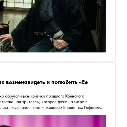
к возненавидеть и полюбить «Ее
жно обругали все критики прошлого Каннского
льство над зрителем, которое даже на титре с
о есть «сделано лично Николасом Виндингом Рефном».
в и большая радость для гигантской секты фанатов
емя сильно уменьшилось. «Ее личный ад» вышел в
е провокационного этим летом здесь уже не будет.