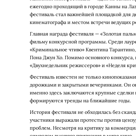
ежегодно проходящий в городе Канны на Лаз
фестиваль стал важнейшей площадкой для 
кинематографа и местом встречи ведущих р
Главная награда фестиваля — «Золотая пальм
фильму конкурсной программы. Среди лауре
«Криминальное чтиво» Квентина Тарантино,
Пона Джун Хо. Помимо основного конкурса, 
«Двухнедельник режиссеров» и «Неделя кри
Фестиваль известен не только кинопоказам
дорожками и закрытыми вечеринками. Он о
именно здесь заключаются крупные сделки 
формируются тренды на ближайшие годы.
История фестиваля не обходилась без сканд
участники выражали протесты против цензур
проблем. Несмотря на критику за коммерци
символом высшего признания в мире кино.