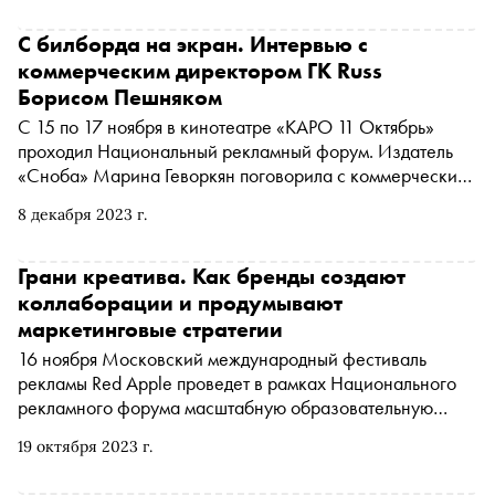
SberAds и ее возможностях
С билборда на экран. Интервью с
коммерческим директором ГК Russ
Борисом Пешняком
С 15 по 17 ноября в кинотеатре «КАРО 11 Октябрь»
проходил Национальный рекламный форум. Издатель
«Сноба» Марина Геворкян поговорила с коммерческим
директором Russ Борисом Пешняком о прошлом,
8 декабря 2023 г.
настоящем и будущем наружной рекламы
Грани креатива. Как бренды создают
коллаборации и продумывают
маркетинговые стратегии
16 ноября Московский международный фестиваль
рекламы Red Apple проведет в рамках Национального
рекламного форума масштабную образовательную
программу — День контента и креатива . В преддверии
19 октября 2023 г.
этого события «Сноб» поговорил с экспертами
индустрии рекламы и маркетинга о том, как работают