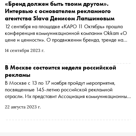
корпоративные бренд-интеграции и зачем компании
«Бренд должен быть твоим другом».
стремятся отразить культурный код в совместных
Интервью с основателем рекламного
проектах
агентства Slava Денисом Лапшиновым
12 сентября на площадке «КАРО 11 Октябрь» прошла
конференция коммуникационной компании Okkam «О
цене и ценности». О продвижении бренда, тренде на
полезность и креативе как способе исправить
14 сентября 2023 г.
репутацию «Сноб» поговорил с основателем и
креативным директором рекламного агентства Slava
Денисом Лапшиновым
В Москве состоится неделя российской
рекламы
В Москве с 13 по 17 ноября пройдут мероприятия,
посвященные 145-летию российской рекламной
отрасли. Их представит Ассоциация коммуникационных
агентств России (АКАР) совместно с рекламными
22 августа 2023 г.
ассоциациями АРИР и РАМУ