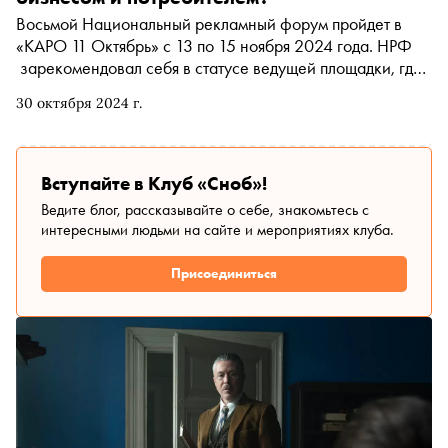
Восьмой Национальный рекламный форум пройдет в
«КАРО 11 Октябрь» с 13 по 15 ноября 2024 года. НРФ
зарекомендовал себя в статусе ведущей площадки, где
обсуждается влияние медиакоммуникаций на экономику
30 октября 2024 г.
и общество, а также происходит обмен эффективными
маркетинговыми практиками
Вступайте в Клуб «Сноб»!
Ведите блог, рассказывайте о себе, знакомьтесь с
интересными людьми на сайте и мероприятиях клуба.
Присоединиться