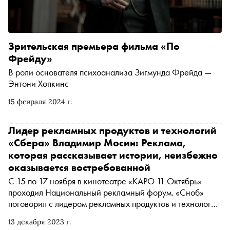
Зрительская премьера фильма «По
Фрейду»
В роли основателя психоанализа Зигмунда Фрейда —
Энтони Хопкинс
15 февраля 2024 г.
Лидер рекламных продуктов и технологий
«Сбера» Владимир Мосин: Реклама,
которая рассказывает истории, неизбежно
оказывается востребованной
С 15 по 17 ноября в кинотеатре «КАРО 11 Октябрь»
проходил Национальный рекламный форум. «Сноб»
поговорил с лидером рекламных продуктов и технологий
«Сбера» Владимиром Мосиным о различиях российской
13 декабря 2023 г.
и зарубежной рекламы и о новой рекламной платформе