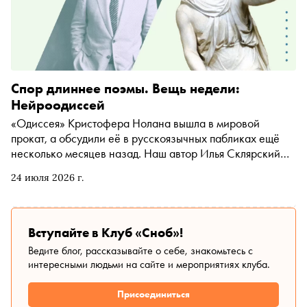
Спор длиннее поэмы. Вещь недели:
Нейроодиссей
«Одиссея» Кристофера Нолана вышла в мировой
прокат, а обсудили её в русскоязычных пабликах ещё
несколько месяцев назад. Наш автор Илья Склярский
рассказывает, почему комментаторов занимает цвет
24 июля 2026 г.
кожи Лупиты Нионго, откуда взялся слух про Эллиота
Пейджа в роли Ахиллеса, зачем Илон Маск назвал
Нолана «червём» и пообещал сделать свою «Одиссею»
нейросетью — и как устроен миф, который люди знают,
Вступайте в Клуб «Сноб»!
ни разу не прочитав оригинал
Ведите блог, рассказывайте о себе, знакомьтесь с
интересными людьми на сайте и мероприятиях клуба.
Присоединиться