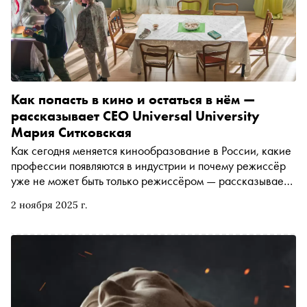
Как попасть в кино и остаться в нём —
рассказывает CEO Universal University
Мария Ситковская
Как сегодня меняется кинообразование в России, какие
профессии появляются в индустрии и почему режиссёр
уже не может быть только режиссёром — рассказывает
директор университета креативных индустрий Universal
2 ноября 2025 г.
University и Московской школы кино Мария Ситковская