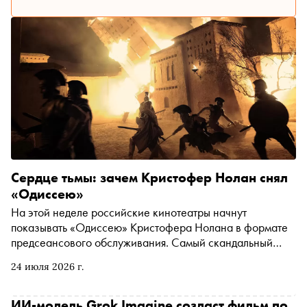
Сердце тьмы: зачем Кристофер Нолан снял
«Одиссею»
На этой неделе российские кинотеатры начнут
показывать «Одиссею» Кристофера Нолана в формате
предсеансового обслуживания. Самый скандальный
блокбастер сезона (может, и десятилетия)
24 июля 2026 г.
сопровождался изощрёнными маркетинговыми
стратегиями и уже стал мировым коммерческим
суперхитом. В нём куда больше сюрпризов, чем кажется,
ИИ-модель Grok Imagine создаст фильм по