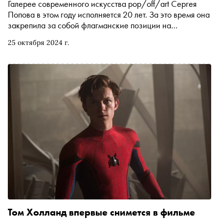
Галерее современного искусства pop/off/art Сергея
Попова в этом году исполняется 20 лет. За это время она
закрепила за собой флагманские позиции на
актуальной арт-сцене, а в 2023 году обзавелась
25 октября 2024 г.
филиалом для расширения работы с наследием
классиков российского искусства. «Сноб» поговорил
с основателем галереи, искусствоведом Сергеем
Поповым о диктате денег в современном арт-мире,
инерции массового вкуса и поисках бессмертия
в искусстве и за его пределами
Том Холланд впервые снимется в фильме