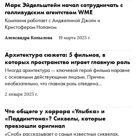
Марк Эйдельштейн начал сотрудничать с
голливудским агентством WME
Компания работает с Анджелиной Джоли и
Кристофером Ноланом
Александра Копылова
19 марта 2025 г.
Архитектура сюжета: 5 фильмов, в
которых пространство играет главную роль
Иногда архитектура — ключевой герой фильма наравне
с основными действующими лицами. Причем
необязательно, что главная роль отведена
проектировщику, это может быть пространство в целом.
2 января 2025 г.
К выходу в российский прокат 2-го января антиутопии
Фрэнсиса Форда Копполы «Мегалополис», над которой
он работал более 40 лет, кинокритик Ксения Балюк
Что общего у хоррора «Улыбка» и
рассказывает о кинокартинах, где пространство
«Паддингтона»? Сиквелы, которые
является важной частью сюжета
превзошли оригинал
«Сноб» рассказывает о самых известных сиквелах,