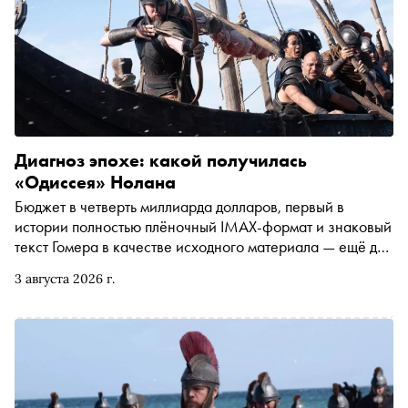
Диагноз эпохе: какой получилась
«Одиссея» Нолана
Бюджет в четверть миллиарда долларов, первый в
истории полностью плёночный IMAX-формат и знаковый
текст Гомера в качестве исходного материала — ещё до
выхода в прокат «Одиссея» Кристофера Нолана стала
3 августа 2026 г.
настоящим событием. Однако при просмотре становится
очевидно: режиссёр, привыкший жонглировать
временем, пространством и зрительскими ожиданиями,
на сей раз оставил свой яркий авторский почерк за
кадром. Кинокритик Ксения Балюк разбирается, как
«Одиссея» стала буквальным олицетворением
троянского коня