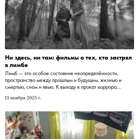
Ни здесь, ни там: фильмы о тех, кто застрял
в лимбе
Лимб — это особое состояние неопределённости,
пространство между прошлым и будущим, жизнью и
смертью, сном и явью. К выходу в прокат хоррора
«Искупление», герои которого оказываются в некоем
13 ноября 2025 г.
промежуточном месте, кинокритик Ксения Балюк
подготовила подборку фильмов, метафорически
отражающих концепцию «перехода»