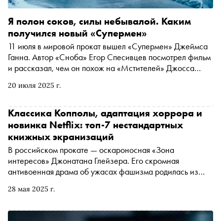
Я полон соков, силы небывалой. Каким
получился новый «Супермен»
11 июля в мировой прокат вышел «Супермен» Джеймса
Ганна. Автор «Сноба» Егор Спесивцев посмотрел фильм
и рассказал, чем он похож на «Мстителей» Джосса
Уидона, чем непохож на современные кинокомиксы и
20 июля 2025 г.
чего стоит ждать от киновселенной DC дальше (спойлер
— многого, если ничего не сломают)
Классика Копполы, адаптация хоррора и
новинка Netflix: топ-7 нестандартных
книжных экранизаций
В российском прокате — оскароносная «Зона
интересов» Джонатана Глейзера. Его скромная
антивоенная драма об ужасах фашизма родилась из
одноименного романа Мартина Эмиса. Но
28 мая 2025 г.
экспериментатор Глейзер наделил книгу новым
прочтением, превратив ее из рядовой адаптации в
своеобразный арт-объект. Рассказываем об этой и