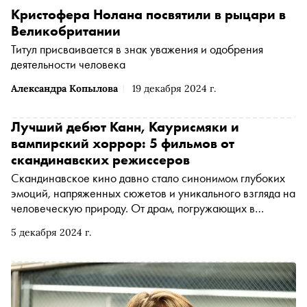
Кристофера Нолана посвятили в рыцари в
Великобритании
Титул присваивается в знак уважения и одобрения
деятельности человека
Александра Копылова
19 декабря 2024 г.
Лучший дебют Канн, Каурисмяки и
вампирский хоррор: 5 фильмов от
скандинавских режиссеров
Скандинавское кино давно стало синонимом глубоких
эмоций, напряженных сюжетов и уникального взгляда на
человеческую природу. От драм, погружающих в
психологические лабиринты, до ярких криминальных
5 декабря 2024 г.
триллеров — каждый фильм отражает особенности
северных стран, их атмосферу и культуру. С 5-го
декабря в российских кинотеатрах можно увидеть
напряженную психологическую драму «Арман» с Ренате
Реинсве в главной роли. К выходу ленты в прокат «Сноб»