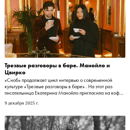
Трезвые разговоры в баре. Манойло и
Цвирко
«Сноб» продолжает цикл интервью о современной
культуре «Трезвые разговоры в баре» . На этот раз
писательница Екатерина Манойло пригласила на кофе
в Savoy Игоря Цвирко. Премьер балета Большого театра
9 декабря 2025 г.
рассказал о стереотипах вокруг профессии, о
безудержной фантазии в блогинге и о старых
проблемах новой этики