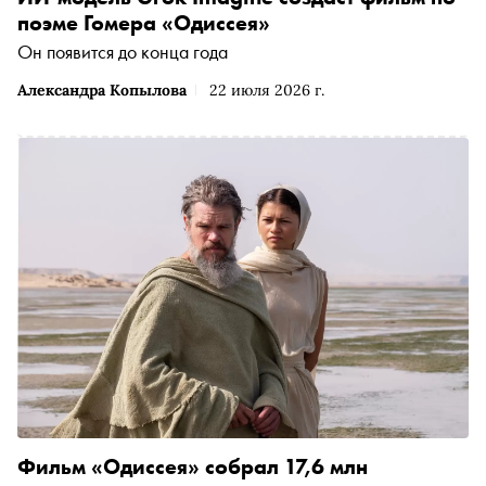
и чёрная актриса в роли Елены и Клитемнестры —
поэме Гомера «Одиссея»
далеко не главное, что действительно будет волновать
Он появится до конца года
зрителя во время и после просмотра. Критик Сергей
Сычёв размышляет о том, зачем вообще был нужен этот
Александра Копылова
22 июля 2026 г.
фильм и как отважиться его смотреть после всего того,
что о нём уже известно из каждого утюга
Фильм «Одиссея» собрал 17,6 млн