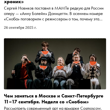
хроник»
Сергей Новиков поставил в МАМТе редкую для России
оперу — «Анну Болейн» Доницетти. В осеннем номере
«Сноба» поговорили с режиссером о том, почему эта
история до сих пор актуальна, как сделать классику
26 сентября 2025 г.
понятной зрителю, зачем опере нужен визуальный шик и
почему не надо бояться «устаревших» форматов
Чем заняться в Москве и Санкт-Петербурге
11–17 сентября. Неделя со «Снобом»
Рассмотреть современный арт на ярмарке Cosmoscow,