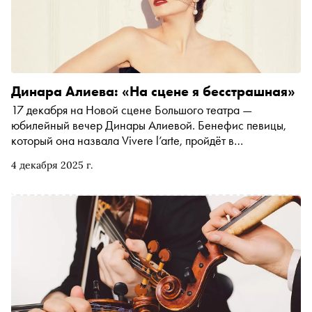
Динара Алиева: «На сцене я бесстрашная»
17 декабря на Новой сцене Большого театра —
юбилейный вечер Динары Алиевой. Бенефис певицы,
который она назвала Vivere l’arte, пройдёт в
сопровождении симфонического оркестра и хора
4 декабря 2025 г.
Большого театра. В интервью «Снобу» Динара
рассказала о работе с Валерием Гергиевым и Роландо
Виллазоном, неожиданных режиссёрских решениях и
желании сняться в кино