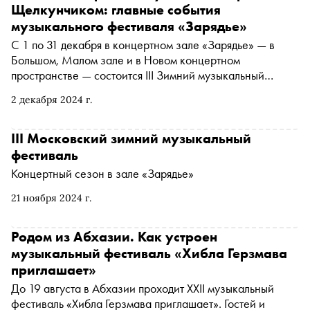
что вдохновляет ее на новые свершения и почему важно
Щелкунчиком: главные события
сначала завоевать любовь на родине — читайте в нашем
музыкального фестиваля «Зарядье»
материале
С 1 по 31 декабря в концертном зале «Зарядье» — в
Большом, Малом зале и в Новом концертном
пространстве — состоится III Зимний музыкальный
фестиваль. В программе объединились оперы в
2 декабря 2024 г.
концертном исполнении, симфоническая и камерная
музыка от барокко до современности, джаз, этно,
хореографические постановки, спектакли для детей.
III Московский зимний музыкальный
«Сноб» рассказывает, что послушать на фестивале в
фестиваль
этом году
Концертный сезон в зале «Зарядье»
21 ноября 2024 г.
Родом из Абхазии. Как устроен
музыкальный фестиваль «Хибла Герзмава
приглашает»
До 19 августа в Абхазии проходит XXII музыкальный
фестиваль «Хибла Герзмава приглашает». Гостей и