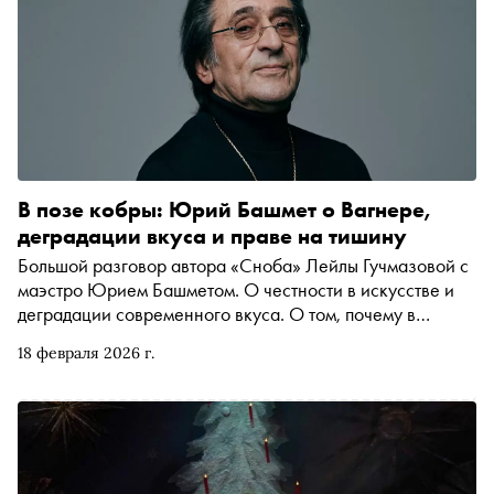
В позе кобры: Юрий Башмет о Вагнере,
деградации вкуса и праве на тишину
Большой разговор автора «Сноба» Лейлы Гучмазовой с
маэстро Юрием Башметом. О честности в искусстве и
деградации современного вкуса. О том, почему в
тяжёлые времена музыка должна не «грузить», а давать
18 февраля 2026 г.
слушателю пространство для личного полёта. О «позе
кобры» в ожидании новых партитур и о том, как гении
калибра Чайковского и Штрауса вплетали гул истории в
свои произведения