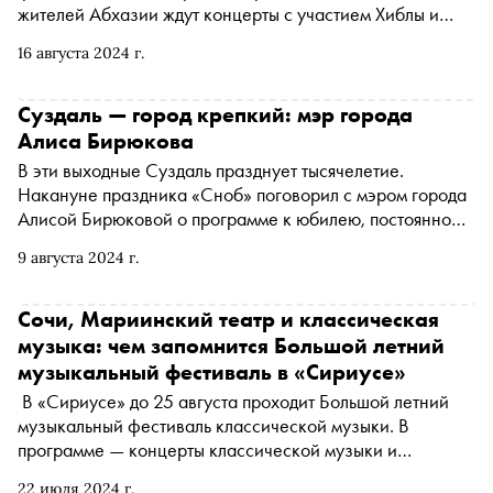
жителей Абхазии ждут концерты с участием Хиблы и
приглашенных музыкантов — звезд Мариинского театра
16 августа 2024 г.
и лауреатов профессиональных конкурсов. А после
фестиваль отправится с концертами в шесть городов
России и даст два концерта в Китае. «Сноб»
Суздаль — город крепкий: мэр города
рассказывает о главных событиях фестиваля и о том, на
Алиса Бирюкова
какие концерты еще можно попасть
В эти выходные Суздаль празднует тысячелетие.
Накануне праздника «Сноб» поговорил с мэром города
Алисой Бирюковой о программе к юбилею, постоянном
благоустройстве, местных жителях и московском
9 августа 2024 г.
нашествии
Сочи, Мариинский театр и классическая
музыка: чем запомнится Большой летний
музыкальный фестиваль в «Сириусе»
В «Сириусе» до 25 августа проходит Большой летний
музыкальный фестиваль классической музыки. В
программе — концерты классической музыки и
трансляции опер и балетов в открытом кинотеатре на
22 июля 2024 г.