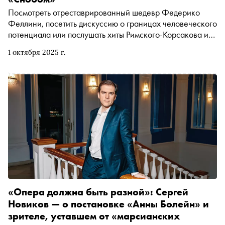
Посмотреть отреставрированный шедевр Федерико
Феллини, посетить дискуссию о границах человеческого
потенциала или послушать хиты Римского-Корсакова и
Рахманинова. Рассказываем, чем заняться и куда
1 октября 2025 г.
сходить на ближайшей неделе
«Опера должна быть разной»: Сергей
Новиков — о постановке «Анны Болейн» и
зрителе, уставшем от «марсианских