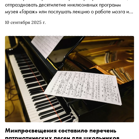
отпраздновать десятилетие инклюзивных программ
музея «Гараж» или послушать лекцию о работе мозга и
его отличии от компьютера. Рассказываем, чем заняться
10 сентября 2025 г.
и куда сходить на ближайшей неделе
Минпросвещения составило перечень
патриотических песен для школьников