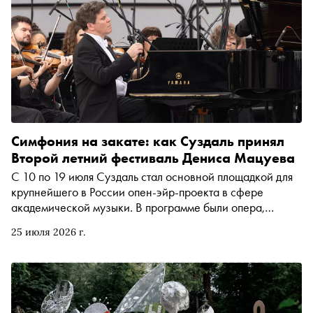
Симфония на закате: как Суздаль принял
Второй летний фестиваль Дениса Мацуева
С 10 по 19 июля Суздаль стал основной площадкой для
крупнейшего в России опен-эйр-проекта в сфере
академической музыки. В программе были опера,
симфонические концерты, камерные и джазовые вечера
25 июля 2026 г.
с участием солистов Большого и Мариинского театров и
ведущих российских оркестров. Рассказываем, как это
было