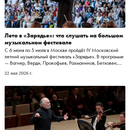
Лето в «Зарядье»: что слушать на большом
музыкальном фестивале
С 6 июня по 5 июля в Москве пройдёт IV Московский
летний музыкальный фестиваль «Зарядье». В программе
— Вагнер, Верди, Прокофьев, Рахманинов, Бетховен,
оперные премьеры, редкие оратории и open-air в парке.
22 мая 2026 г.
«Сноб» выбрал главные концерты