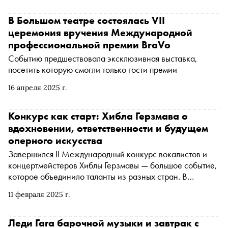
программе
В Большом театре состоялась VII
церемония вручения Международной
профессиональной премии BraVo
Событию предшествовала эксклюзивная выставка,
посетить которую смогли только гости премии
16 апреля 2025 г.
Конкурс как старт: Хибла Герзмава о
вдохновении, ответственности и будущем
оперного искусства
Завершился II Международный конкурс вокалистов и
концертмейстеров Хиблы Герзмавы — большое событие,
которое объединило таланты из разных стран. В
интервью «Снобу» оперная певица делится эмоциями
11 февраля 2025 г.
после завершения конкурса, рассказывает о поддержке
молодых артистов и своих творческих планах. Как
сохранить баланс между классикой и современностью,
Леди Гага барочной музыки и завтрак с