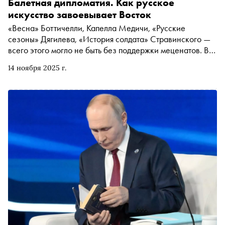
Балетная дипломатия. Как русское
искусство завоевывает Восток
«Весна» Боттичелли, Капелла Медичи, «Русские
сезоны» Дягилева, «История солдата» Стравинского —
всего этого могло не быть без поддержки меценатов. В
осеннем номере «Сноба» обсудили со старшим вице-
14 ноября 2025 г.
президентом ВТБ Натальей Кочневой, почему
культурным учреждениям нужен взгляд менеджера из
бизнеса, как банк помогает продвигать русское
искусство за границей и какие особенности учитывают
светские музеи при организации выставок в исламских
странах