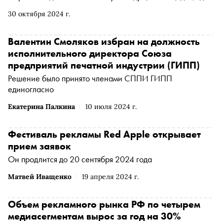
обсуждается влияние медиакоммуникаций на экономику
30 октября 2024 г.
и общество, а также происходит обмен эффективными
маркетинговыми практиками
Валентин Смоляков избран на должность
исполнительного директора Союза
предприятий печатной индустрии (ГИПП)
Решение было принято членами СППИ ГИПП
единогласно
Екатерина Палкина
10 июля 2024 г.
Фестиваль рекламы Red Apple открывает
прием заявок
Он продлится до 20 сентября 2024 года
Матвей Иващенко
19 апреля 2024 г.
Объем рекламного рынка РФ по четырем
медиасегментам вырос за год на 30%