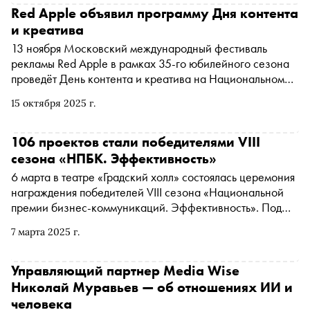
Red Apple объявил программу Дня контента
и креатива
13 ноября Московский международный фестиваль
рекламы Red Apple в рамках 35-го юбилейного сезона
проведёт День контента и креатива на Национальном
рекламном форуме. Гостей ждёт насыщенная деловая
15 октября 2025 г.
программа, участие ведущих экспертов мировой
индустрии и торжественная церемония награждения
победителей
106 проектов стали победителями VIII
сезона «НПБК. Эффективность»
6 марта в театре «Градский холл» состоялась церемония
награждения победителей VIII сезона «Национальной
премии бизнес-коммуникаций. Эффективность». Под
концепцией «Вы — отражение маркетинга, или
7 марта 2025 г.
маркетинг — отражение вас?» премия наградила 106
победителей, чьи кейсы задали ориентиры для развития
бизнес-коммуникаций в России
Управляющий партнер Media Wise
Николай Муравьев — об отношениях ИИ и
человека