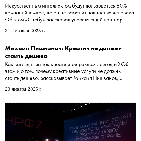
Искусственным интеллектом будут пользоваться 80%
компаний в мире, но он не заменит полностью человека.
Об этом «Снобу» рассказал управляющий партнер
Media Wise, Media Direction Group, сопредседатель
24 февраля 2025 г.
Комитета ИИ АКАР Николай Муравьев
Михаил Пишванов: Креатив не должен
стоить дешево
Как выглядит рынок креативной рекламы сегодня? Об
этом и о том, почему креативные услуги не должны
стоить дешево, рассказывает Михаил Пишванов,
управляющий партнер рекламного агентства «Восход» и
20 января 2025 г.
сопредседатель Комитета креативных агентств АКАР