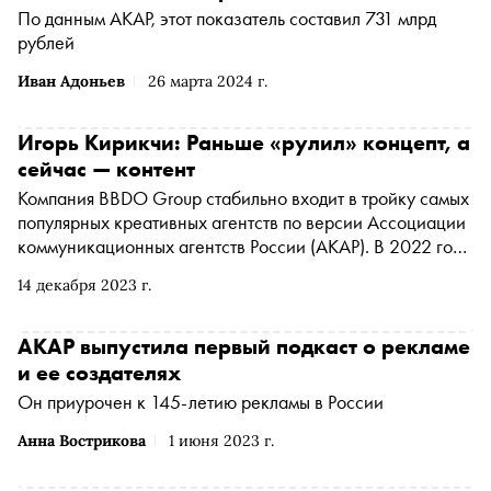
По данным АКАР, этот показатель составил 731 млрд
рублей
Иван Адоньев
26 марта 2024 г.
Игорь Кирикчи: Раньше «рулил» концепт, а
сейчас — контент
Компания BBDO Group стабильно входит в тройку самых
популярных креативных агентств по версии Ассоциации
коммуникационных агентств России (АКАР). В 2022 году
она сменила собственника, но продолжила работать в
14 декабря 2023 г.
прежнем режиме. Специально для проекта « Индустрия
» генеральный директор BBDO и сопредседатель
Комитета креативных агентств АКАР Игорь Кирикчи
АКАР выпустила первый подкаст о рекламе
рассказал «Снобу» о локализации и ребрендинге своих
и ее создателях
клиентов, участии в креативных фестивалях и «фаст-
Он приурочен к 145-летию рекламы в России
фуде» для глаз и ушей
Анна Вострикова
1 июня 2023 г.