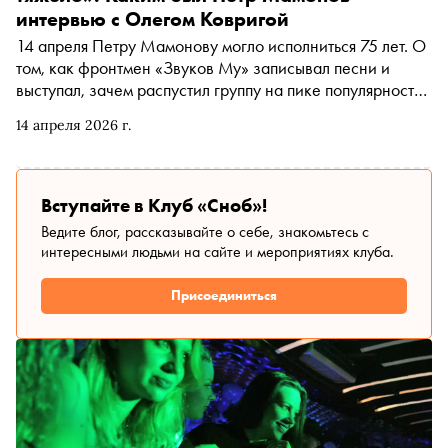
интервью с Олегом Ковригой
14 апреля Петру Мамонову могло исполниться 75 лет. О
том, как фронтмен «Звуков Му» записывал песни и
выступал, зачем распустил группу на пике популярности,
из-за чего «лютовал» с близкими, кого считал своим
14 апреля 2026 г.
самым близким другом, как пришёл к православию — и в
чём до конца оставался верен себе «прежнему» — автор
«Сноба» Егор Спесивцев поговорил с Олегом Ковригой,
многолетним товарищем музыканта и продюсером его
Вступайте в Клуб «Сноб»!
первых «квартирников»
Ведите блог, рассказывайте о себе, знакомьтесь с
интересными людьми на сайте и мероприятиях клуба.
Присоединиться