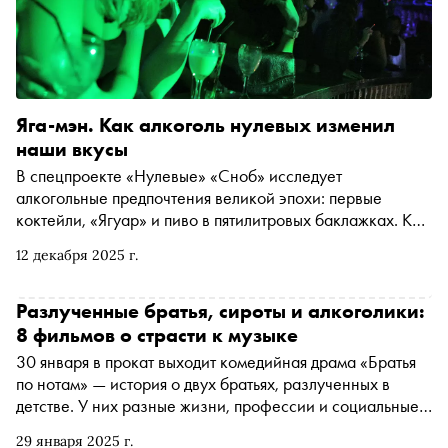
Яга-мэн. Как алкоголь нулевых изменил
наши вкусы
В спецпроекте «Нулевые» «Сноб» исследует
алкогольные предпочтения великой эпохи: первые
коктейли, «Ягуар» и пиво в пятилитровых баклажках. Как
они появились на российском рынке — и куда уехали
12 декабря 2025 г.
(как видно, навсегда)
Разлученные братья, сироты и алкоголики:
8 фильмов о страсти к музыке
30 января в прокат выходит комедийная драма «Братья
по нотам» — история о двух братьях, разлученных в
детстве. У них разные жизни, профессии и социальные
статусы, но есть кое-что общее: страсть к музыке,
29 января 2025 г.