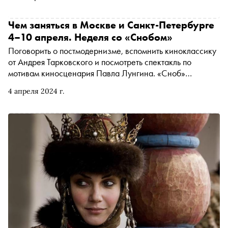
которая становится мостом между их мирами. По случаю
премьеры «Сноб» вспоминает и другие фильмы,
движущей силой которых является музыка
Чем заняться в Москве и Санкт-Петербурге
4–10 апреля. Неделя со «Снобом»
Поговорить о постмодернизме, вспомнить киноклассику
от Андрея Тарковского и посмотреть спектакль по
мотивам киносценария Павла Лунгина. «Сноб»
рассказывает, чем заняться и куда сходить на
4 апреля 2024 г.
ближайшей неделе