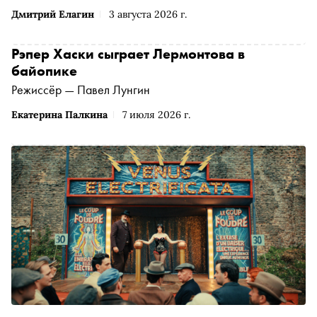
режиссёр Степан Бурнашев выходит на международный
Дмитрий Елагин
3 августа 2026 г.
рынок в «Пентхаусе» — «Сноб» выбрал интересные
фильмы и сериалы начала лета
Рэпер Хаски сыграет Лермонтова в
байопике
Режиссёр — Павел Лунгин
Екатерина Палкина
7 июля 2026 г.