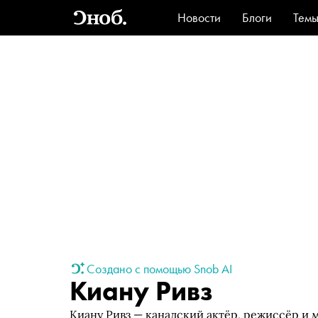
Новости
Блоги
Тем
Стиль
Ви
Создано с помощью Snob AI
Киану Ривз
Киану Ривз — канадский актёр, режиссёр и м