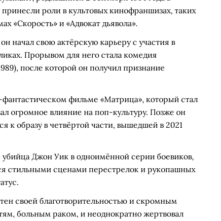
 принесли роли в культовых кинофраншизах, таких
мах «Скорость» и «Адвокат дьявола».
 он начал свою актёрскую карьеру с участия в
ликах. Прорывом для него стала комедия
989), после которой он получил признание
но-фантастическом фильме «Матрица», который стал
ал огромное влияние на поп-культуру. Позже он
лся к образу в четвёртой части, вышедшей в 2021
й убийца Джон Уик в одноимённой серии боевиков,
тся стильными сценами перестрелок и рукопашных
атус.
стен своей благотворительностью и скромным
тям, больным раком, и неоднократно жертвовал