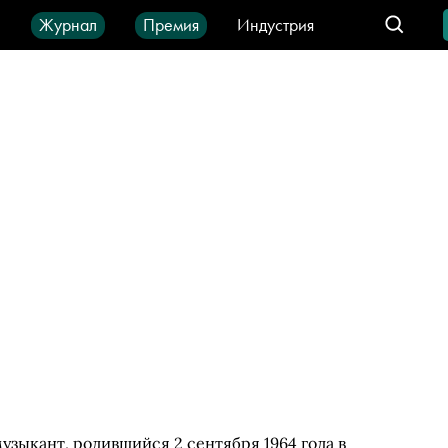
ы
Журнал
Премия
Индустрия
део
Город
IT-продукты
узыкант, родившийся 2 сентября 1964 года в