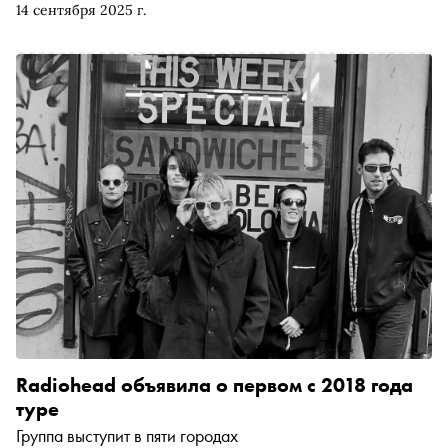
14 сентября 2025 г.
союзников погружаются в сердце тьмы.
«Сноб» публикует отрывок из нового романа Кармен
Мола, выходящего в середине сентября в издательстве
«Синдбад» в переводе Ольги Калугиной
Radiohead объявила о первом с 2018 года
туре
Группа выступит в пяти городах