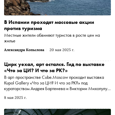
В Испании проходят массовые акции
против туризма
Местные жители обвиняют туристов в росте цен на
жилье
Александра Копылова
20 мая 2025 г.
Цирк уехал, арт остался. Гид по выставке
«Что за ЦИ? И что за РК?»
В арт-пространстве Cube.Moscow проходит выставка
Kupol Gallery «Что за ЦИ? И что за РК?» под
кураторством Андрея Бартенева и Виктории Михопулу.
Это не просто визуальное высказывание на тему цирка,
8 мая 2025 г.
а сложносочиненный эксперимент с формой, костюмом,
образом и восприятием. Более 250 работ от 70
художников собираются в ироничную, яркую и