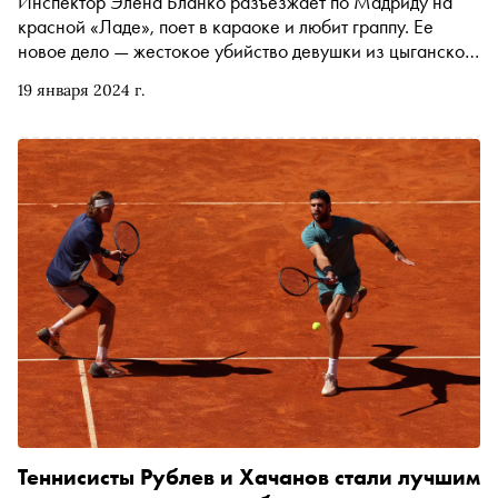
Инспектор Элена Бланко разъезжает по Мадриду на
красной «Ладе», поет в караоке и любит граппу. Ее
новое дело — жестокое убийство девушки из цыганской
семьи, Сусаны Макай. Семь лет таким же способом и
19 января 2024 г.
тоже накануне свадьбы была убита ее старшая сестра
Лара. Элена должна отработать все версии. Первая
книга из серии вышла в декабре в издательстве
«Синдбад» в переводе Татьяны Ильинской. «Сноб»
публикует две главы
Теннисисты Рублев и Хачанов стали лучшим