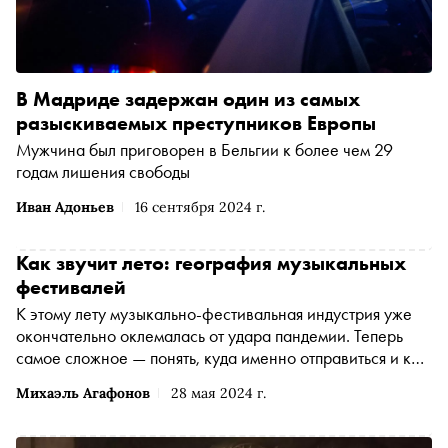
В Мадриде задержан один из самых
разыскиваемых преступников Европы
Мужчина был приговорен в Бельгии к более чем 29
годам лишения свободы
Иван Адоньев
16 сентября 2024 г.
Как звучит лето: география музыкальных
фестивалей
К этому лету музыкально-фестивальная индустрия уже
окончательно оклемалась от удара пандемии. Теперь
самое сложное — понять, куда именно отправиться и как
все успеть. «Сноб» выбрал наиболее интересные
Михаэль Агафонов
28 мая 2024 г.
мероприятия сезона: курортные фестивали, активный
отдых, однодневные события и затяжные программы