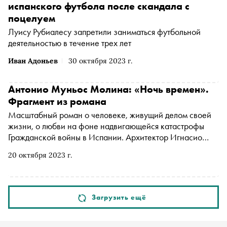
испанского футбола после скандала с
поцелуем
Луису Рубиалесу запретили заниматься футбольной
деятельностью в течение трех лет
Иван Адоньев
30 октября 2023 г.
Антонио Муньос Молина: «Ночь времен».
Фрагмент из романа
Масштабный роман о человеке, живущий делом своей
жизни, о любви на фоне надвигающейся катастрофы
Гражданской войны в Испании. Архитектор Игнасио
Абель участвует в строительстве Университетского
20 октября 2023 г.
городка в Мадриде, но вскоре ему придется бежать.
Книга 2009 года выходит в издательстве No Age в
переводе Елены и Александры Горбовых. «Сноб»
публикует фрагмент
Загрузить ещё