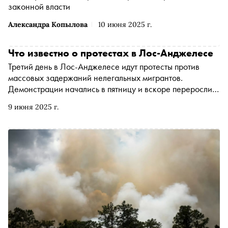
законной власти
Александра Копылова
10 июня 2025 г.
Что известно о протестах в Лос-Анджелесе
Третий день в Лос-Анджелесе идут протесты против
массовых задержаний нелегальных мигрантов.
Демонстрации начались в пятницу и вскоре переросли в
ожесточенные столкновения. Дональд Трамп решил
9 июня 2025 г.
подавить беспорядки с помощью нацгвардии, за что был
осужден демократами. Главное о событиях в «Городе
ангелов» — в материале