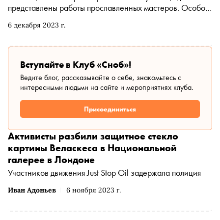
представлены работы прославленных мастеров. Особое
место в экспозиции занимают картины «золотого века»
6 декабря 2023 г.
испанской живописи. Почему он так называется и какие
произведения, созданные в этот период, необходимо
знать — в материале «Сноба»
Вступайте в Клуб «Сноб»!
Ведите блог, рассказывайте о себе, знакомьтесь с
интересными людьми на сайте и мероприятиях клуба.
Присоединиться
Активисты разбили защитное стекло
картины Веласкеса в Национальной
галерее в Лондоне
Участников движения Just Stop Oil задержала полиция
Иван Адоньев
6 ноября 2023 г.