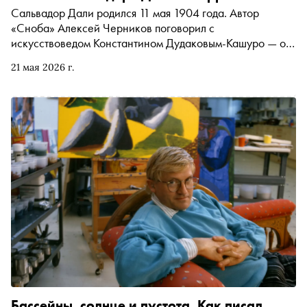
Сальвадор Дали родился 11 мая 1904 года. Автор
«Сноба» Алексей Черников поговорил с
искусствоведом Константином Дудаковым-Кашуро — о
том, почему некогда радикальный сюрреализм так легко
21 мая 2026 г.
вписался в массовую культуру и можно ли назвать
последним оплотом сюрреализма ленту новостей, в
которой одновременно мелькают фотографии котят и
сцены убийств
Бассейны, солнце и пустота. Как писал