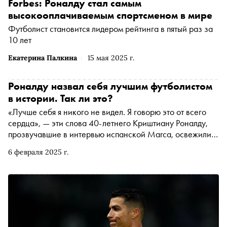
Forbes: Роналду стал самым
высокооплачиваемым спортсменом в мире
Футболист становится лидером рейтинга в пятый раз за
10 лет
Екатерина Палкина
15 мая 2025 г.
Роналду назвал себя лучшим футболистом
в истории. Так ли это?
«Лучше себя я никого не видел. Я говорю это от всего
сердца», — эти слова 40-летнего Криштиану Роналду,
прозвучавшие в интервью испанской Marca, освежили
старый спор о том, кто же все-таки лучший футболист в
6 февраля 2025 г.
истории. Многие полагают, что Лионель Месси как
минимум не уступает Криштиану, а есть еще Пеле и
Марадона со своей армией адептов. «Сноб» решил
разобраться, почему каждый из этой четверки
заслуживает звания величайшего игрока мира