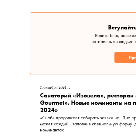
Глава подразделения Елена Суховеева рассказа
этот рынок перспективен
Вступайте
Ведите блог, расска
интересными людьми н
При
11 октября 2024 г.
Санаторий «Изовела», ресторан 
Gourmet». Новые номинанты на 
2024»
«Сноб» продолжает собирать заявки на 13-ю п
может каждый, заполнив специальную форму до
номинантах