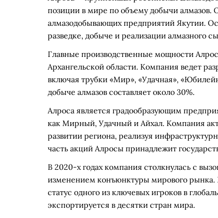
позиции в мире по объему добычи алмазов. О
алмазодобывающих предприятий Якутии. Ос
разведке, добыче и реализации алмазного сы
Главные производственные мощности Алросы
Архангельской области. Компания ведет ра
включая трубки «Мир», «Удачная», «Юбилейн
добыче алмазов составляет около 30%.
Алроса является градообразующим предприя
как Мирный, Удачный и Айхал. Компания ак
развитии региона, реализуя инфраструктур
часть акций Алросы принадлежит государств
В 2020-х годах компания столкнулась с выз
изменением конъюнктуры мирового рынка. Н
статус одного из ключевых игроков в глоба
экспортируется в десятки стран мира.