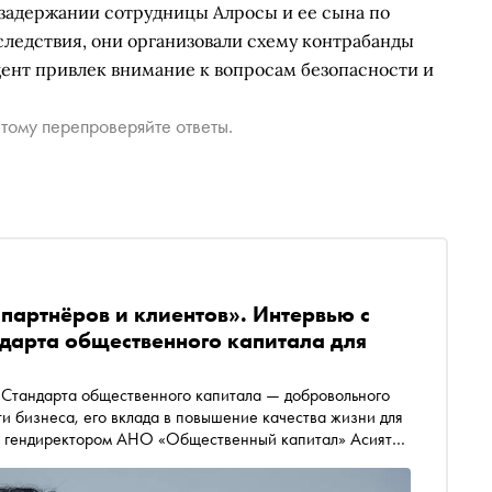
 задержании сотрудницы Алросы и ее сына по
следствия, они организовали схему контрабанды
ент привлек внимание к вопросам безопасности и
тому перепроверяйте ответы.
 партнёров и клиентов». Интервью с
ндарта общественного капитала для
е Стандарта общественного капитала — добровольного
и бизнеса, его вклада в повышение качества жизни для
 с гендиректором АНО «Общественный капитал» Асият
крупного и малого бизнеса, прозрачности методологии и
ние