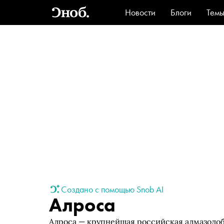
Новости
Блоги
Тем
Стиль
Ви
Создано с помощью Snob AI
Алроса
Алроса — крупнейшая российская алмазод