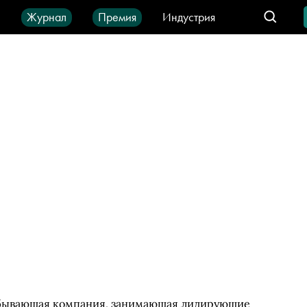
ы
Журнал
Премия
Индустрия
део
Город
IT-продукты
обывающая компания, занимающая лидирующие