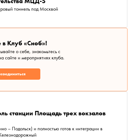
тельства МЦД-5
тровый тоннель под Москвой
 в Клуб «Сноб»!
зывайте о себе, знакомьтесь с
а сайте и мероприятиях клуба.
соединиться
юль станции Площадь трех вокзалов
 – Подольск) и полностью готов к интеграции в
 Железнодорожный