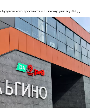
4
ру Кутузовского проспекта и Южному участку МСД