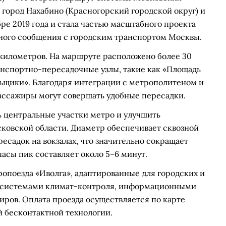
город Нахабино (Красногорский городской округ) и
ре 2019 года и стала частью масштабного проекта
ного сообщения с городским транспортом Москвы.
километров. На маршруте расположено более 30
анспортно-пересадочные узлы, такие как «Площадь
ильщики». Благодаря интеграции с метрополитеном и
ссажиры могут совершать удобные пересадки.
ь центральные участки метро и улучшить
ковской области. Диаметр обеспечивает сквозной
есадок на вокзалах, что значительно сокращает
часы пик составляет около 5–6 минут.
опоезда «Иволга», адаптированные для городских и
ы системами климат-контроля, информационными
ров. Оплата проезда осуществляется по карте
й бесконтактной технологии.