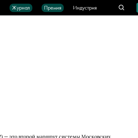
ы
Журнал
Премия
Индустрия
део
Город
IT-продукты
) — это второй маршрут системы Московских