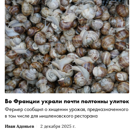
сорбетом из печеного яблока. В весеннем номере
«Сноба» — большой разговор с Викентьевым о том,
почему именно Китай кажется ему перспективным
направлением для бизнеса и как гастрономия
становится инструментом культурного диалога
Во Франции украли почти полтонны улиток
Фермер сообщил о хищении урожая, предназначенного
в том числе для мишленовского ресторана
Иван Адоньев
2 декабря 2025 г.