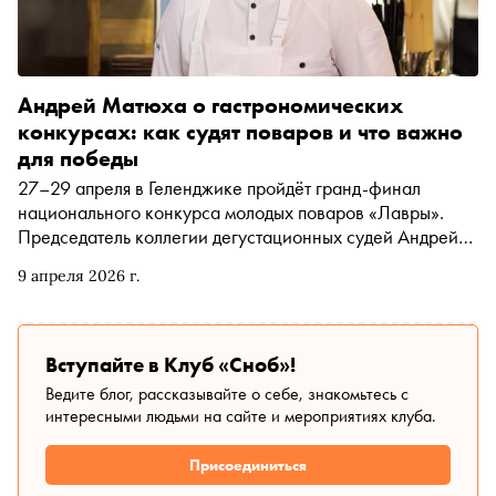
Андрей Матюха о гастрономических
конкурсах: как судят поваров и что важно
для победы
27–29 апреля в Геленджике пройдёт гранд-финал
национального конкурса молодых поваров «Лавры».
Председатель коллегии дегустационных судей Андрей
Матюха знает о гастрономических баталиях изнутри: он
9 апреля 2026 г.
не только принимал участие, но и входил в состав жюри
такого престижного международного смотра, как Bocuse
d’Or. О тонкостях подготовки, критериях оценки,
распространённых ошибках и маленьких хитростях
Вступайте в Клуб «Сноб»!
шеф-повар ресторанов «The Печь» и «Угли-Угли»
Ведите блог, рассказывайте о себе, знакомьтесь с
рассказал в интервью редактору «Сноба» Марии
интересными людьми на сайте и мероприятиях клуба.
Макуш
Присоединиться