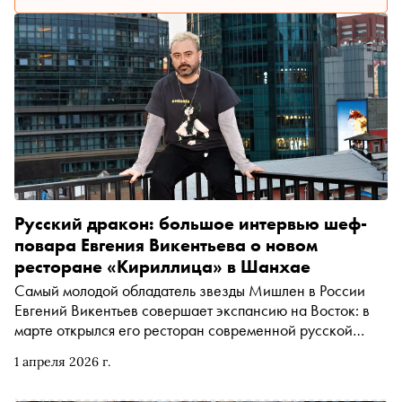
Русский дракон: большое интервью шеф-
повара Евгения Викентьева о новом
ресторане «Кириллица» в Шанхае
Самый молодой обладатель звезды Мишлен в России
Евгений Викентьев совершает экспансию на Восток: в
марте открылся его ресторан современной русской
кухни «Кириллица» в Шанхае. В здании с вековой
1 апреля 2026 г.
историей, где когда-то впервые подняли флаг КНР,
теперь подают пожарские котлеты и хлебный торт с