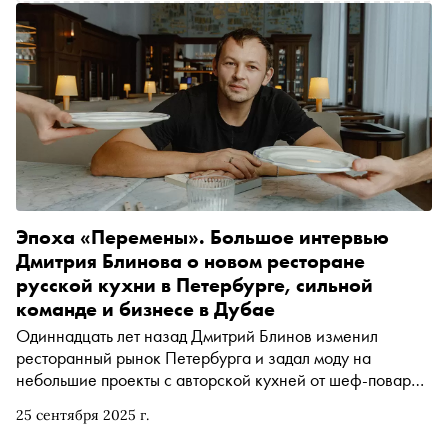
Эпоха «Перемены». Большое интервью
Дмитрия Блинова о новом ресторане
русской кухни в Петербурге, сильной
команде и бизнесе в Дубае
Одиннадцать лет назад Дмитрий Блинов изменил
ресторанный рынок Петербурга и задал моду на
небольшие проекты с авторской кухней от шеф-поваров.
За это время культурная столица успела превратиться в
25 сентября 2025 г.
столицу гастрономическую, а команда Duo Band —
вырасти из 4 человек до 450 сотрудников, открыть