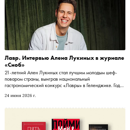
Лавр. Интервью Алена Лукиных в журнале
«Сноб»
21-летний Ален Лукиных стал лучшим молодым шеф-
поваром страны, выиграв национальный
гастрономический конкурс «Лавры» в Геленджике. Год
назад он уже был в шаге от победы и вот вернулся за
24 июня 2026 г.
ней. В летнем номере «Сноб» поговорил с ним о
дисциплине, вкусе и о том, почему Ален не верит в
«талант без труда»