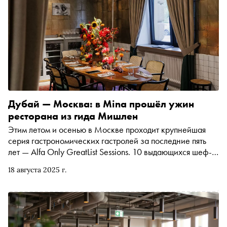
характеров героев
Дубай — Москва: в Mina прошёл ужин
ресторана из гида Мишлен
Этим летом и осенью в Москве проходит крупнейшая
серия гастрономических гастролей за последние пять
лет — Alfa Only GreatList Sessions. 10 выдающихся шеф-
поваров и команд из Дубая приезжают в Россию, чтобы
18 августа 2025 г.
представить своё видение современной кухни и
провести совместные ужины с лучшими московскими
мастерами. «Сноб» побывал на одном из них —
левантийском вечере в ресторане Mina — и выяснил, из
чего складывается современная дубайская гастрономия