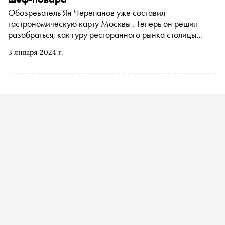
Обозреватель Ян Черепанов уже составил
гастрономическую карту Москвы . Теперь он решил
разобраться, как гуру ресторанного рынка столицы
оказались в профессии? Каким был их первый опыт в
3 января 2024 г.
гастрономии и как пронести любовь к кухне через года?
Отвечают шеф-повары Андрей Шмаков, Владимир
Чистяков, Владимир Мухин, Евгений Викентьев,
Екатерина Алехина