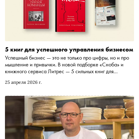
5 книг для успешного управления бизнесом
Успешный бизнес — это не только про цифры, но и про
мышление и привычки. В новой подборке «Сноба» и
книжного сервиса Литрес — 5 сильных книг для
начинающих и уже опытных предпринимателей, которые
25 апреля 2026 г.
помогут взглянуть на любимое дело чуть шире и смелее