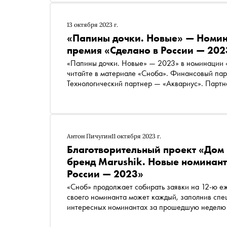
13 октября 2023 г.
«Папины дочки. Новые» — Номин
премия «Сделано в России — 202
«Папины дочки. Новые» — 2023» в номинации «
читайте в материале «Сноба». Финансовый пар
Технологический партнер — «Аквариус». Партн
«Россия — страна возможностей»
Антон Пичугин
11 октября 2023 г.
Благотворительный проект «Дом 
бренд Marushik. Новые номинан
России — 2023»
«Сноб» продолжает собирать заявки на 12-ю е
своего номинанта может каждый, заполнив специальную форму . Сегодня рассказываем о самых
интересных номинантах за прошедшую неделю