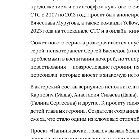
продолжением и спин-оффом культового сит
СТС с 2007 по 2013 год. Проект был анонсир
Вячеслава Муругова, а также команды Yellow,
2023 года на телеканале СТС и в онлайн-кин
Сюжет нового сериала разворачивается спус
герой, психотерапевт Сергей Васнецов (в ис
проблемами в воспитании дочерей, но тепер
повествования — повзрослевшие героини, их
персонажи, которые вносят в знакомую ист
В актерский состав вернулись исполнители 
Карпович (Маша), Анастасия Сиваева (Даша),
(Галина Сергеевна) и другие. К проекту та
детей главных героинь. Создатели сохранили
смеха, что стало одним из ключевых отличий
Проект «Папины дочки. Новые» вызвал боль
сериале, и получил смешанные отзывы крит