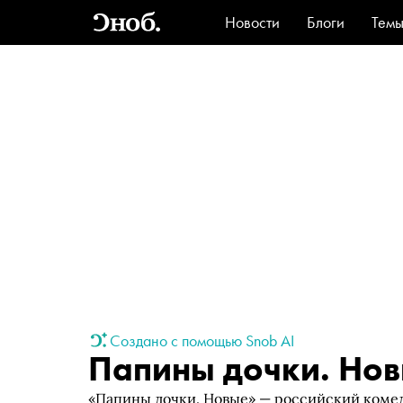
Новости
Блоги
Тем
Стиль
Ви
Создано с помощью Snob AI
Папины дочки. Но
«Папины дочки. Новые» — российский ком