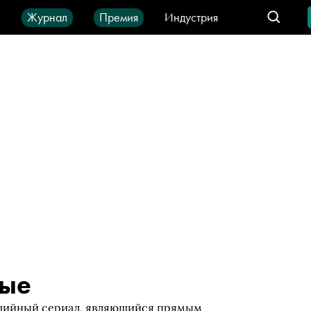
ы
Журнал
Премия
Индустрия
део
Город
IT-продукты
вые
едийный сериал, являющийся прямым