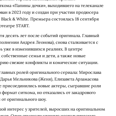
кома «Папины дочки», выходившего на телеканале
ован в 2023 году и создан при участии продюсера
 Black & White. Премьера состоялась 18 сентября
отеатре START.
тя десять лет после событий оригинала. Главный
полнении Андрея Леонова), снова сталкивается с
ь уже в изменившихся реалиях. В центре
 собственные семьи и дети, а также новые
орию свежие конфликты и комические ситуации.
главных ролей оригинального сериала: Мирослава
 Дарья Мельникова (Женя), Елизавета Арзамасова
кже присоединились новые актеры, сыгравшие роли
 формат ситкома, но отказались от закадрового
 от оригинального шоу.
шой интерес у зрителей, выросших на оригинальном
иков. Одни отмечали удачную ностальгическую