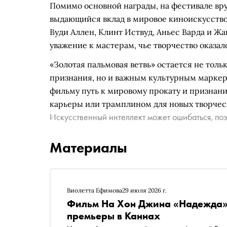
Помимо основной награды, на фестивале вру
выдающийся вклад в мировое киноискусство.
Вуди Аллен, Клинт Иствуд, Аньес Варда и Ж
уважение к мастерам, чье творчество оказал
«Золотая пальмовая ветвь» остается не тол
признания, но и важным культурным маркер
фильму путь к мировому прокату и признан
карьеры или трамплином для новых творчес
Искусственный интеллект может ошибаться, поэ
Материалы
Виолетта Ефимова
29 июля 2026 г.
Фильм На Хон Джина «Надежда» 
премьеры в Каннах