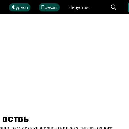
ы
Журнал
Премия
Индустрия
део
Город
IT-продукты
 ветвь
Каннского международного кинофестиваля, одного