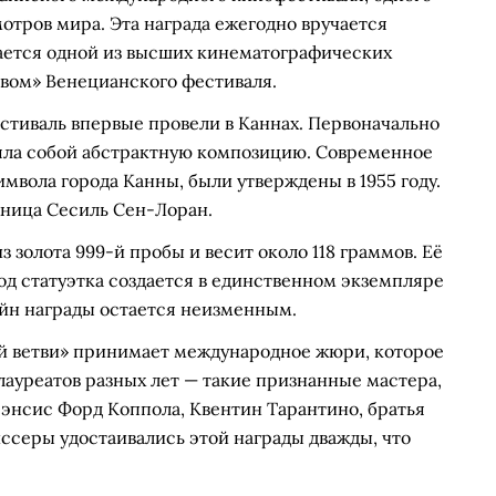
тров мира. Эта награда ежегодно вручается
ается одной из высших кинематографических
ьвом» Венецианского фестиваля.
фестиваль впервые провели в Каннах. Первоначально
ляла собой абстрактную композицию. Современное
имвола города Канны, были утверждены в 1955 году.
жница Сесиль Сен-Лоран.
з золота 999-й пробы и весит около 118 граммов. Её
од статуэтка создается в единственном экземпляре
айн награды остается неизменным.
й ветви» принимает международное жюри, которое
лауреатов разных лет — такие признанные мастера,
энсис Форд Коппола, Квентин Тарантино, братья
ссеры удостаивались этой награды дважды, что