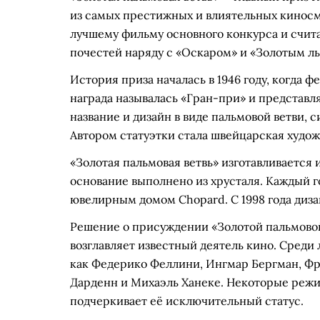
из самых престижных и влиятельных киносмо
лучшему фильму основного конкурса и счит
почестей наряду с «Оскаром» и «Золотым л
История приза началась в 1946 году, когда 
награда называлась «Гран-при» и представ
название и дизайн в виде пальмовой ветви, с
Автором статуэтки стала швейцарская худо
«Золотая пальмовая ветвь» изготавливается и
основание выполнено из хрусталя. Каждый г
ювелирным домом Chopard. С 1998 года диз
Решение о присуждении «Золотой пальмово
возглавляет известный деятель кино. Среди 
как Федерико Феллини, Ингмар Бергман, Фр
Дарденн и Михаэль Ханеке. Некоторые режи
подчеркивает её исключительный статус.