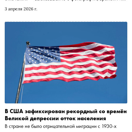
личном опыте взгляда. «Сноб» поговорил с режиссёром
3 апреля 2026 г.
о том, почему идеальный фотограф должен быть
невидим, как случайность становится драматургией и
зачем артистам каждый раз собирать спектакль заново
В США зафиксирован рекордный со времён
Великой депрессии отток населения
В стране не было отрицательной миграции с 1930-х