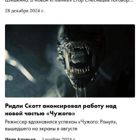
с режиссером о его любимых фильмах, работе над
28 декабря 2024 г.
картиной, недовольном зрителе и «Гарри Поттере»
Ридли Скотт анонсировал работу над
новой частью «Чужого»
Режиссер вдохновился успехом «Чужого: Ромул»,
вышедшего на экраны в августе
Иван Адоньев
1 ноября 2024 г.