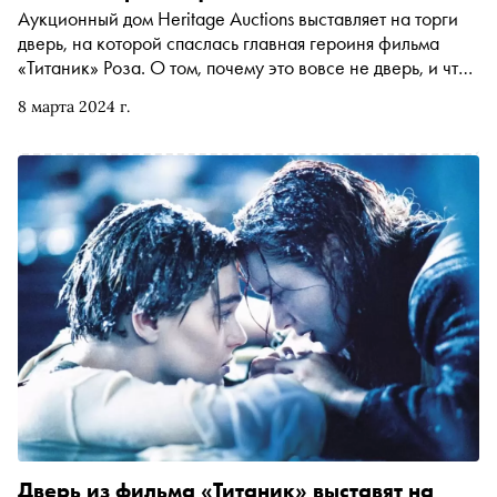
Аукционный дом Heritage Auctions выставляет на торги
дверь, на которой спаслась главная героиня фильма
«Титаник» Роза. О том, почему это вовсе не дверь, и что
не так с финальной сценой культового фильма, – в
8 марта 2024 г.
материале «Сноба»
Дверь из фильма «Титаник» выставят на