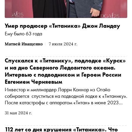
Умер продюсер «Титаника» Джон Ландау
Ему было 63 года
Матвей Иващенко
7 июля 2024 г.
Спускался к «Титанику», подлодке «Курск»
и на дно Северного Ледовитого океана.
Интервью с подводником и Героем России
Евгением Черняевым
Инвестор и миллиардер Ларри Коннор из Огайо
собирается спуститься на подводной лодке к «Титанику».
После катастрофы с аппаратом «Титан» в июне 2023
года он хочет доказать, что такие погружения могут быть
31 мая 2024 г.
безопасными. Подводник Евгений Черняев погружался к
«непотопляемому» и самому большому лайнеру начала
ХХ века больше 80 раз и принимал участие в съемках
112 лет со дня крушения «Титаника». Что