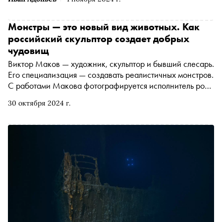
Монстры — это новый вид животных. Как
российский скульптор создает добрых
чудовищ
Виктор Маков — художник, скульптор и бывший слесарь.
Его специализация — создавать реалистичных монстров.
С работами Макова фотографируется исполнитель роли
Фредди Крюгера, его маски покупает гитарист Slash, а
30 октября 2024 г.
российские кинематографисты заказывают
человеческие внутренности для фильма «Гоголь». В
преддверии Хэллоуина художник рассказал «Снобу»,
как создает своих персонажей, какими ужасами он
вдохновляется и почему даже самого отвратительного
монстра он считает красивым