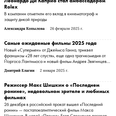
Леонардо Ди Каприо стал амбассадором
Rolex
В компании отметили его вклад в кинематограф и
защиту дикой природы
Александра Копылова
26 февраля 2025 г.
Самые ожидаемые фильмы 2025 года
Новый «Супермен» от Джеймса Ганна, триквел
франшизы «28 лет спустя», еще одна трагикомедия от
Йоргоса Лантимоса и новый фильм Андрея Звягинцева
— «Сноб» собрал 30 потенциальных хитов, которые
Дмитрий Елагин
2 января 2025 г.
стоит посмотреть в 2024 году
Режиссер Макс Шишкин о «Последнем
ронине», недовольном зрителе и любимых
фильмах
26 декабря в российский прокат вышел «Последний
ронин» — постапокалиптический фильм Макса
Шишкина. В новой «Пленке» Егор Спесивцев поговорил