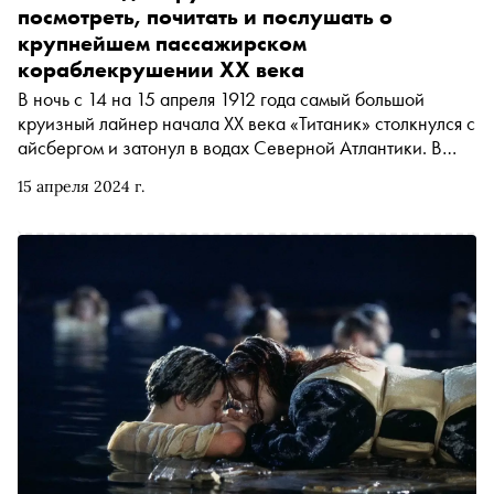
фильма Джеймса Кэмерона. В интервью «Снобу» Герой
посмотреть, почитать и послушать о
России рассказал, как познакомился со знаменитым
крупнейшем пассажирском
режиссером, правдивы ли мифы о Бермудском
кораблекрушении ХХ века
треугольнике и почему на самом деле затонул батискаф
В ночь с 14 на 15 апреля 1912 года самый большой
«Титан»
круизный лайнер начала ХХ века «Титаник» столкнулся с
айсбергом и затонул в водах Северной Атлантики. В
результате кораблекрушения погибли полторы тысячи
15 апреля 2024 г.
пассажиров и членов экипажа, спаслись 711 человек.
«Сноб» составил подборку книг, подкастов и фильмов о
крупнейшей морской катастрофе