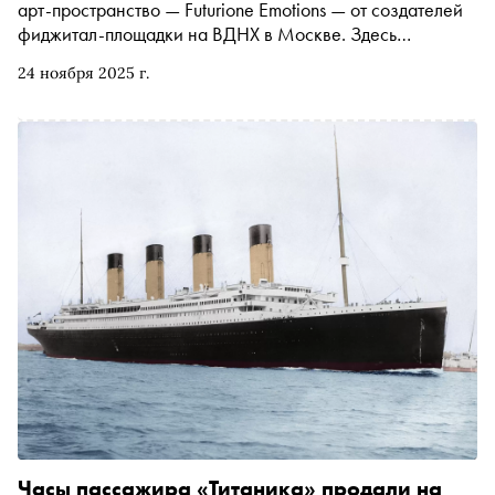
арт-пространство — Futurione Emotions — от создателей
фиджитал-площадки на ВДНХ в Москве. Здесь
посетители могут окунуться в мир технологий и
24 ноября 2025 г.
медиаарта, которым позавидовали бы создатели
голливудского «Аватара». В день открытия «Сноб»
прошёл по залам арт-хаба в компании автора проекта
Ивана Швайкова
Часы пассажира «Титаника» продали на