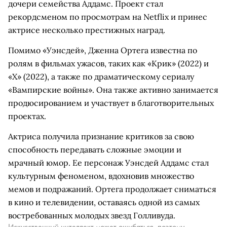
дочери семейства Аддамс. Проект стал
рекордсменом по просмотрам на Netflix и принес
актрисе несколько престижных наград.
Помимо «Уэнсдей», Дженна Ортега известна по
ролям в фильмах ужасов, таких как «Крик» (2022) и
«X» (2022), а также по драматическому сериалу
«Вампирские войны». Она также активно занимается
продюсированием и участвует в благотворительных
проектах.
Актриса получила признание критиков за свою
способность передавать сложные эмоции и
мрачный юмор. Ее персонаж Уэнсдей Аддамс стал
культурным феноменом, вдохновив множество
мемов и подражаний. Ортега продолжает сниматься
в кино и телевидении, оставаясь одной из самых
востребованных молодых звезд Голливуда.
Искусственный интеллект может ошибаться, поэтому