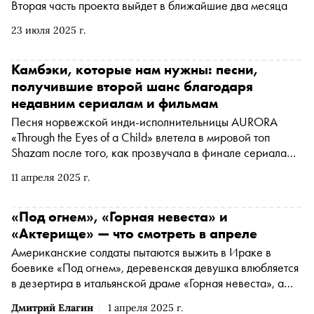
Вторая часть проекта выйдет в ближайшие два месяца
23 июля 2025 г.
Камбэки, которые нам нужны: песни,
получившие второй шанс благодаря
недавним сериалам и фильмам
Песня норвежской инди-исполнительницы AURORA
«Through the Eyes of a Child» влетела в мировой топ
Shazam после того, как прозвучала в финале сериала
«Переходный возраст». По этому поводу «Сноб» решил
11 апреля 2025 г.
вспомнить другие недавние примеры того, как песня из
прошлого — далекого или не очень — снова стала
популярной благодаря попаданию в саундтрек к сериалу
«Под огнем», «Горная невеста» и
или фильму
«Актерище» — что смотреть в апреле
Американские солдаты пытаются выжить в Ираке в
боевике «Под огнем», деревенская девушка влюбляется
в дезертира в итальянской драме «Горная невеста», а
Дмитрий Нагиев начищает лицо Антону Лапенко (и
Дмитрий Елагин
1 апреля 2025 г.
потом извиняется) в комедии «Актерище» — «Сноб»