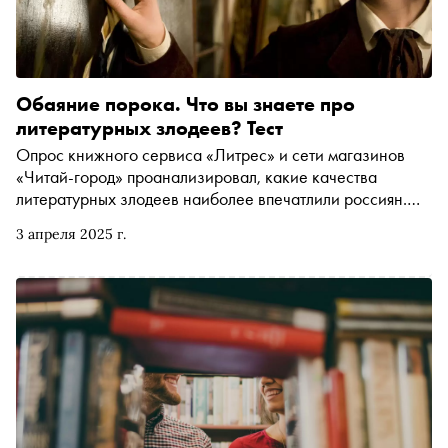
Обаяние порока. Что вы знаете про
литературных злодеев? Тест
Опрос книжного сервиса «Литрес» и сети магазинов
«Читай-город» проанализировал, какие качества
литературных злодеев наиболее впечатлили россиян.
Большинство опрошенных (78 %) заявили, что главное
3 апреля 2025 г.
качество злодея — это жестокость. Далее идут безумие
(47 %) и эгоизм (46 %). Чаще всего такие герои
вызывают у читателей интерес (65 %), ненависть (45 %) и
жалость (23 %). «Сноб» не остался в стороне от этих
наблюдений и подготовил субъективный тест,
посвященный отрицательным персонажам в мировой
литературе