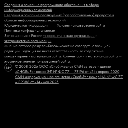
Сведения и описание программного обеспечения в сфере
информационных технологий
Сведения и описание реализуемых (разрабатываемых) продуктов в
области информационных технологий
Юридическая информация
Условия использования сайта
Политика конфиденциальности
Запрещенные в России
террористические организации
и
экстремистские организации
Мнение авторов раздела «Блоги» может не совпадать с позицией
редакции. Редакция не несет ответственности за содержание
комментариев к материалам сайта. Комментарии к материалам сайта —
это личное мнение пользователей сайта.
© 2008-2026 ООО «Сноб Медиа»
СМИ сетевое издание
«СНОБ»
Рег. номер ЭЛ № ФС 77 — 78196 от «24» апреля 2020
СМИ информационное агентство «Сноб»
Рег. номер ИА № ФС 77
– 89388 от «14» мая 2025