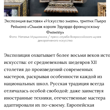
Экспозиция выставки «Искусство эмали», триптих Пьера
Реймона «Оммаж короля Эдуарда французскому
Филиппу»
Фото: Наталья Мущинкина / пресс-служба Всероссийского музея
декоративного искусства
Экспозиция охватывает более восьми веков ист
искусства
:
от
средневековых
шедевров
XII
столетия
до произведений
современных
мастеров, раскрывая особенности каждой из
национальных школ. Русская традиция всегда
отличалась особой свободой: даже заимствуя
иностранные техники, отечественные мастера
адаптировали их по-своему. Европейская