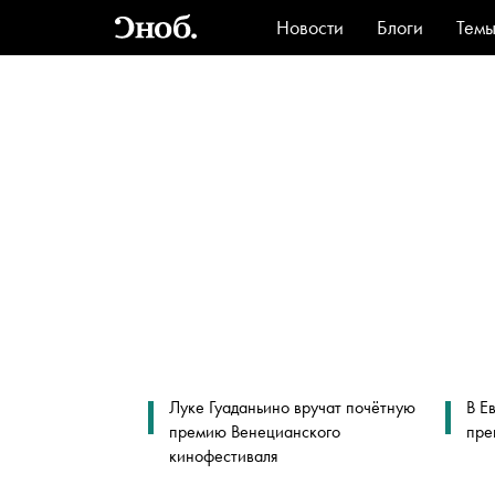
Новости
Блоги
Тем
Стиль
Ви
Луке Гуаданьино вручат почётную
В Е
премию Венецианского
пре
кинофестиваля