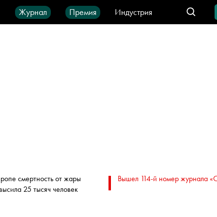
ы
Журнал
Премия
Индустрия
део
Город
IT-продукты
вропе смертность от жары
Вышел 114-й номер журнала «
высила 25 тысяч человек