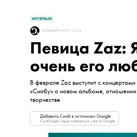
ИНТЕРВЬЮ
28 ЯНВАРЯ 2019 Г., 10:04
Певица Zaz: Я
очень его лю
В феврале Zaz выступит с концертами
«Снобу» о новом альбоме, отношении 
творчестве
Добавить Сноб в источники Google
Сноб будет чаще появляться у вас в Google.