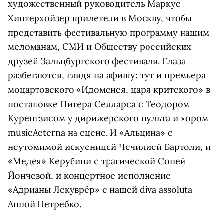
художественный руководитель Маркус
Хинтерхойзер прилетели в Москву, чтобы
представить фестивальную программу нашим
меломанам, СМИ и Обществу российских
друзей Зальцбургского фестиваля. Глаза
разбегаются, глядя на афишу: тут и премьера
моцартовского «Идоменея, царя критского» в
постановке Питера Селларса с Теодором
Курентзисом у дирижерского пульта и хором
musicAeterna на сцене. И «Альцина» с
неутомимой искусницей Чечилией Бартоли, и
«Медея» Керубини с трагической Соней
Йончевой, и концертное исполнение
«Адрианы Лекуврёр» с нашей diva assoluta
Анной Нетребко.