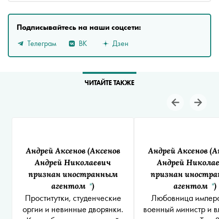
Подписывайтесь на наши соцсети:
Телеграм
ВК
Дзен
ЧИТАЙТЕ ТАКЖЕ
Андрей Аксенов
(Аксенов
Андрей Аксенов
(А
Андрей Николаевич
Андрей Никола
признан иностранным
признан иностр
агентом
)
агентом
)
*
*
Проститутки, студенческие
Любовница импера
оргии и невинные дворянки.
военный министр и в