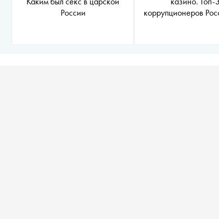
Каким был секс в царской
казино. Топ-
России
коррупционеров Рос
империи