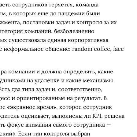
асть сотрудников теряется, команда
ям, в которых еще до пандемии были
мента, постановки задач и контроля за их
атегория компаний, безболезненно
рых существовала единая корпоративная
 неформальное общение: random coffee, face
ура компании и должна определять, какие
удниками на удаленке и какие механизмы
сть два типа задач и, соответственно,
сс и ориентированные на результат. В
ое «экранное время», которое сотрудник
одитель оценивает, выполнены ли KPI, решена
ать фокус внимания самого сотрудника —
ский». Если тип контроля выбран