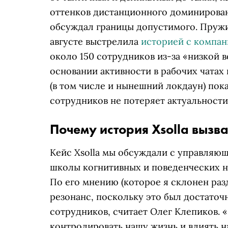
оттенков дистанционного доминирован
обсуждал границы допустимого. Пружи
августе выстрелила
историей с компани
около 150 сотрудников из-за «низкой 
основании активности в рабочих чатах
(в том числе и нынешний локдаун) пок
сотрудников не потеряет актуальности
Почему история Xsolla вызв
Кейс Xsolla мы обсуждали с управляю
школы когнитивных и поведенческих 
По его мнению (которое я склонен разд
резонанс, поскольку это был достато
сотрудников, считает Олег Клепиков. 
контролировать нашу жизнь и влиять 