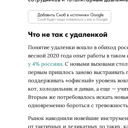
Добавить Сноб в источники Google
Сноб будет чаще появляться у вас в Google.
Что не так с удаленкой
Понятие удаленки вошло в обиход рос
весной 2020 года опыт работы в таком
у 4% россиян
. С новыми вызовами стол
первым пришлось заново выстраивать 
поддерживать «офисный» уровень вовл
кот, холодильник и диван, а еще — учи
Вторым же потребовалось искать новы
одновременно бороться с тревожность
Рынок наводнили новейшие инструмент
от тактичных и деликатных до таких, 