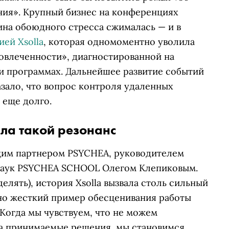
ия». Крупный бизнес на конференциях
на обоюдного стресса сжималась — и в
ей Xsolla
, которая одномоментно уволила
вовлеченности», диагностированной на
 и программах. Дальнейшее развитие событий
азало, что вопрос контроля удаленных
 еще долго.
ала такой резонанс
щим партнером PSYCHEA, руководителем
наук PSYCHEA SCHOOL Олегом Клепиковым.
елять), история Xsolla вызвала столь сильный
чно жесткий пример обесценивания работы
«Когда мы чувствуем, что не можем
на принимаемые решения, мы становимся