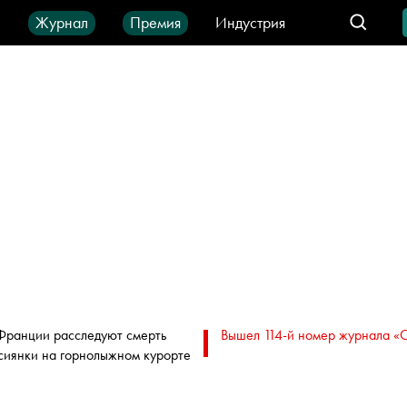
ы
Журнал
Премия
Индустрия
део
Город
IT-продукты
Франции расследуют смерть
Вышел 114-й номер журнала «
сиянки на горнолыжном курорте