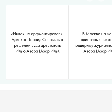
«Никак не аргументировал».
В Москве на ме
Адвокат Леонид Соловьев о
одиночных пикет
решении суда арестовать
поддержку журналис
Илью Азара
(Азар Илья
Азара
(Азар Ил
Вильямович признан
Вильямович при
иностранным агентом
*
)
на
иностранным аген
15 суток
задержали больш
человек