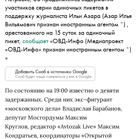
участников серии одиночных пикетов в
поддержку журналиста
Ильи Азара
(Азар Илья
Вильямович признан иностранным агентом
*
)
,
арестованного на 15 суток за одиночный
пикет,
сообщает
«ОВД-Инфо
(Медиапроект
«ОВД-Инфо» признан иностранным агентом
*
)
»
Добавить Сноб в источники Google
Сноб будет чаще появляться у вас в Google.
По состоянию на 19:00 известно о девяти
задержанных. Среди них
экс-фигурант
«московского дела» Владислав Барабанов,
депутат
Мосгордумы Максим
Круглов,
редактор «Avtozak Live» Максим
Кондратьев,
координаторы «Открытой