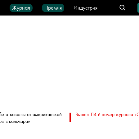
ы
Журнал
Премия
Индустрия
део
Город
IT-продукты
flix отказался от американской
Вышел 114-й номер журнала «
ры в кальмара»