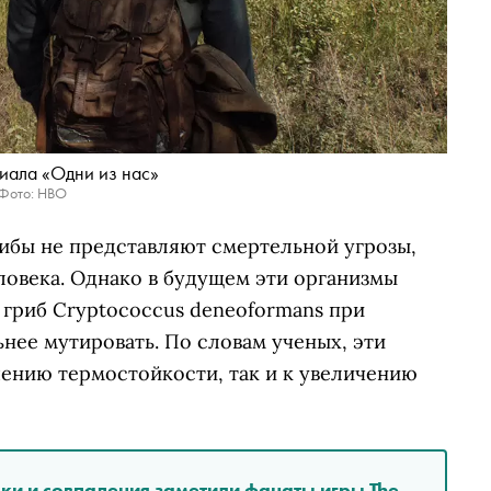
риала «Одни из нас»
Фото: HBO
ибы не представляют смертельной угрозы,
еловека. Однако в будущем эти организмы
й гриб Cryptococcus deneoformans при
нее мутировать. По словам ученых, эти
шению термостойкости, так и к увеличению
ки и совпадения заметили фанаты игры The