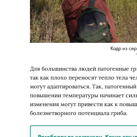
Кадр из се
Для большинства людей патогенные гр
так как плохо переносят тепло тела ч
могут адаптироваться. Так, патогенны
повышении температуры начинает силь
изменения могут привести как к повы
болезнетворного потенциала гриба.
Разобрали по косточкам. Какие отсыл