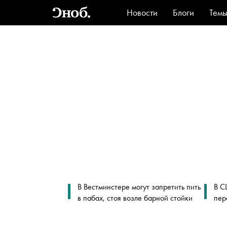
Новости
Блоги
Тем
Стиль
Ви
В Вестминстере могут запретить пить
В С
в пабах, стоя возле барной стойки
пер