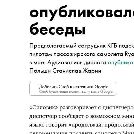
опубликовал
беседы
Предполагаемый сотрудник КГБ подска
пилотам пассажирского самолета Ryan
в мае. Аудиозапись диалога
опублико
Польши Станислав Жарин
Добавить Сноб в источники Google
Сноб будет чаще появляться у вас в Google.
«Силовик» разговаривает с диспетчеро
диспетчер сообщает о возможном мини
языке говорит «продолжай, продолжай»
рекомендация посадить самолет в Минс