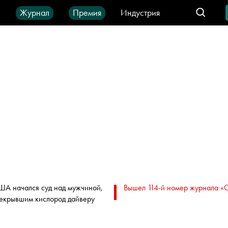
ы
Журнал
Премия
Индустрия
део
Город
IT-продукты
ША начался суд над мужчиной,
Вышел 114-й номер журнала «
екрывшим кислород дайверу