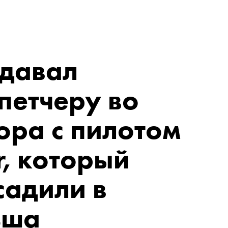
 давал
петчеру во
ора с пилотом
r, который
садили в
ьша