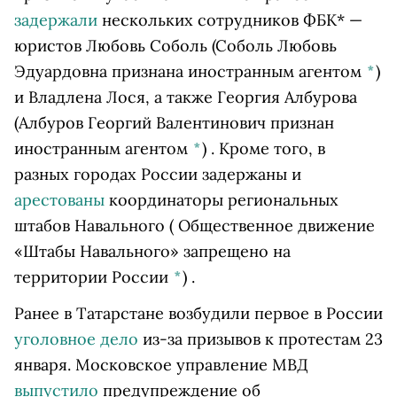
задержали
нескольких сотрудников ФБК* —
юристов
Любовь Соболь
(Соболь Любовь
Эдуардовна признана иностранным агентом
*
)
и Владлена Лося, а также
Георгия Албурова
(Албуров Георгий Валентинович признан
иностранным агентом
*
)
. Кроме того, в
разных городах России задержаны и
арестованы
координаторы региональных
штабов Навального
( Общественное движение
«Штабы Навального» запрещено на
территории России
*
)
.
Ранее в Татарстане возбудили первое в России
уголовное дело
из-за призывов к протестам 23
января. Московское управление МВД
выпустило
предупреждение об