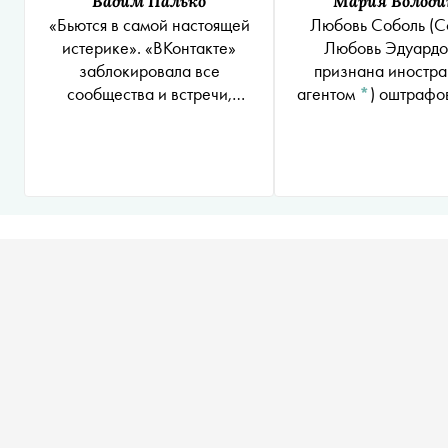
Вадим Палько
Мария Володи
«Бьются в самой настоящей
Любовь Соболь
(С
истерике». «ВКонтакте»
Любовь Эдуардо
заблокировала все
признана иностр
сообщества и встречи,
агентом
*
)
оштрафовали на
посвященные акциям 23
250 тысяч рублей за
января
к участию в акции 2