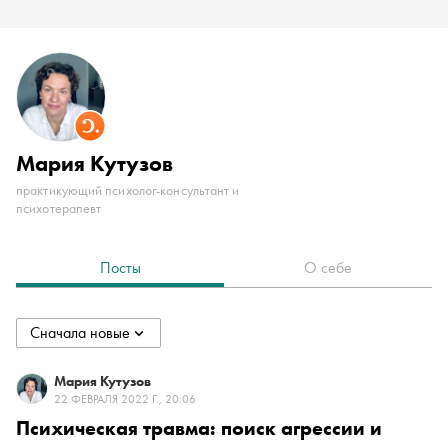
Мария Кутузов
практикующий психолог-консультант и
психотерапевт
Посты
О себе
Сначала новые
collapsed
Сначала новые
Мария Кутузов
22 ФЕВРАЛЯ 2022 Г., 20:06
Психическая травма: поиск агрессии и
Сначала старые