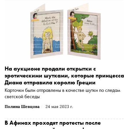
апреле 2023 года таверна победила в трех номинациях
международной премии Greek Taste Beyond Borders,
которая вручается заведениям с аутентичной кухней,
популяризирующим греческую гастрокультуру в других
странах
На аукционе продали открытки с
эротическими шутками, которые принцесса
Диана отправила королю Греции
Карточки были отправлены в качестве шутки по следам
светской беседы
Полина Шевцова
24 мая 2023 г.
В Афинах проходят протесты после