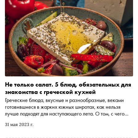
Не только салат. 5 блюд, обязательных для
знакомства с греческой кухней
Греческие блюда, вкусные и разнообразные, веками
готовившиеся в жарких южных широтах, как нельзя
лучше подходят для наступающего лета. О том, с чего
следует начать знакомство с этой средиземноморской
31 мая 2023 г.
кухней, «Снобу» рассказал шеф-повар московской
таверны «Порто Миконос» Янисом Хрисохоидисом. В