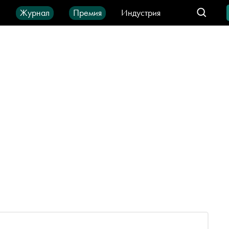
ы
Журнал
Премия
Индустрия
део
Город
IT-продукты