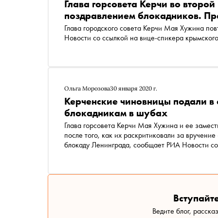
Глава горсовета Керчи во второй 
поздравлением блокадников. Пр
Глава городского совета Керчи Мая Хужина повторно н
Новости со ссылкой на вице-спикера крымско
Ольга Морозова
30 января 2020 г.
Керченские чиновницы подали в 
блокадникам в шубах
Глава горсовета Керчи Мая Хужина и ее замес
после того, как их раскритиковали за вручени
блокаду Ленинграда, сообщает РИА Новости со ссылкой на единоросса и депутата Госдумы Александра
Хинштейна
Вступайте
Ведите блог, расска