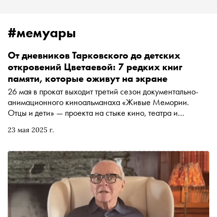
#мемуары
От дневников Тарковского до детских
откровений Цветаевой: 7 редких книг
памяти, которые оживут на экране
26 мая в прокат выходит третий сезон документально-
анимационного киноальманаха «Живые Мемории.
Отцы и дети» — проекта на стыке кино, театра и
литературы. В каждом эпизоде современные актеры
23 мая 2025 г.
оживляют мемуары выдающихся русских художников,
поэтов, философов и мыслителей. В новом сезоне
прозвучат тексты Василия Перова, Марины Цветаевой,
Александра Вертинского, Андрея Тарковского и других.
«Сноб» рассказывает о семи книгах воспоминаний,
которые стали основой визуального путешествия по
русской культурной памяти