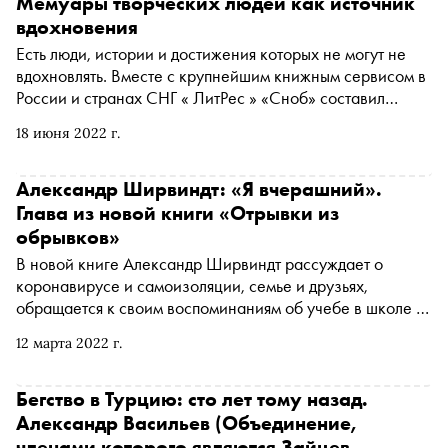
Мемуары творческих людей как источник
вдохновения
Есть люди, истории и достижения которых не могут не
вдохновлять. Вместе с крупнейшим книжным сервисом в
России и странах СНГ « ЛитРес » «Сноб» составил
подборку книг, написанных известными людьми
18 июня 2022 г.
творческих профессий
Александр Ширвиндт: «Я вчерашний».
Глава из новой книги «Отрывки из
обрывков»
В новой книге Александр Ширвиндт рассуждает о
коронавирусе и самоизоляции, семье и друзьях,
обращается к своим воспоминаниям об учебе в школе и
преподавании в институте, работе над спектаклями и
12 марта 2022 г.
съемках в фильмах.
Бегство в Турцию: сто лет тому назад.
Александр Васильев
(Объединение,
членами которого являются Зайцев