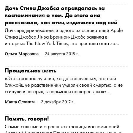
мемуарный очерк
Дочь Стива Джобса оправдалась за
воспоминания о нем. До этого она
рассказала, как отец издевался над ней
Дочь предпринимателя и одного из основателей Apple
Стива Джобса Лиза Бреннан-Джобс заявила в
интервью The New York Times, что простила отца за
жестокое обращение с ней в детстве, описанное в ее
Ольга Морозова
24 августа 2018 г.
мемуарах Small Fry, и хочет, чтобы читатель простил его
тоже
Прощальная весть
«Это странное чувство, когда стесняешься, что твои
ближайшие родственники умерли своей смертью, а не
сгинули в лагерях, в тюрьмах и на пересылках».
Специально для «Сноба» Маша Слоним написала
Маша Слоним
2 декабря 2017 г.
рассказ о своей легендарной семье и письме от
бабушки, которое разорвал Сталин
Память, говори!
Самые сильные и страшные страницы воспоминаний
Азария Михайловича Плисецкого посвящены маме, а