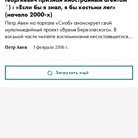
*
)
: «Если бы я знал, я бы костьми лег»
(начало 2000-х)
Петр Авен на портале «Сноб» анонсирует свой
мультимедийный проект «Время Березовского». В
восьмой части читайте воспоминания несостоявшегося
биографа Березовского о выборах 2000 года и
Петр Авен
1 февраля 2016 г.
продаже «Сибнефти»
Загрузить ещё