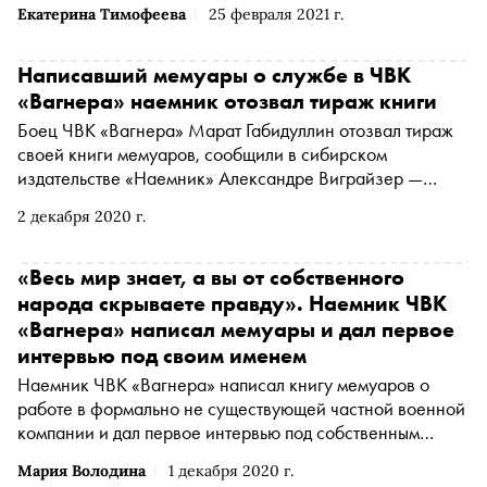
Екатерина Тимофеева
25 февраля 2021 г.
истории о 154 песнях
Написавший мемуары о службе в ЧВК
«Вагнера» наемник отозвал тираж книги
Боец ЧВК «Вагнера» Марат Габидуллин отозвал тираж
своей книги мемуаров, сообщили в сибирском
издательстве «Наемник» Александре Виграйзер —
автору большого расследования «Сноба» о мировом
2 декабря 2020 г.
рынке наемничества и частных военных услуг
«Весь мир знает, а вы от собственного
народа скрываете правду». Наемник ЧВК
«Вагнера» написал мемуары и дал первое
интервью под своим именем
Наемник ЧВК «Вагнера» написал книгу мемуаров о
работе в формально не существующей частной военной
компании и дал первое интервью под собственным
именем. Разговор с Маратом Габидуллиным
Мария Володина
1 декабря 2020 г.
опубликовала
«Медуза»
(Юридическое лицо,