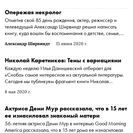
зарегистрированное в Латвийской Республике, SIA
«Medusa Project» признано иностранным агентом
*
)
Опережая некролог
Отметив свой 85 день рождения, актер, режиссер и
телеведущий Александр Ширвиндт решил написать
книгу, куда вошли бы воспоминания о детстве, семье,
карьере и о службе в театре. Так родились мемуары
Александр Ширвиндт
15 июня 2020 г.
«Опережая некролог» (издательство «Колибри»),
большая часть которых посвящена друзьям автора.
«Сноб» публикует некоторые главы
Николай Каретников: Темы с вариациями
Каждую неделю Илья Данишевский отбирает для
«Сноба» самое интересное из актуальной литературы.
Сегодня мы публикуем фрагмент книги Николая
Каретникова (выходит в издательстве Ивана Лимбаха).
8 мая 2020 г.
Каретников — один из самых ярких представителей
послевоенного авангарда и одновременно самобытный
продолжатель традиции православной духовной музыки
Актриса Деми Мур рассказала, что в 15 лет
ее изнасиловал знакомый матери
56-летняя актриса Деми Мур в интервью Good Morning
America рассказала, что в 15 лет дома ее изнасиловал