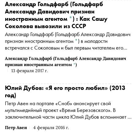
Александр Гольдфарб
(Гольдфарб
Александр Давидович признан
иностранным агентом
*
)
: Как Сашу
Соколова вывозили из СССР
Александр Гольдфарб
(Гольдфарб Александр Давидович
признан иностранным агентом
*
)
в молодости
встречался с Соколовым и был первым читателем его
первого романа
Александр Гольдфарб
(Гольдфарб Александр Давидович
признан иностранным агентом
*
)
13 февраля 2017 г.
Юлий Дубов: «Я его просто любил» (2013
год)
Петр Авен на портале «Сноб» анонсирует свой
мультимедийный проект «Время Березовского». В
заключительной части цикла Юлий Дубов вспоминает о
том, как повлиял на Березовского проигранный суд с
Петр Авен
4 февраля 2016 г.
Романом Абрамовичем