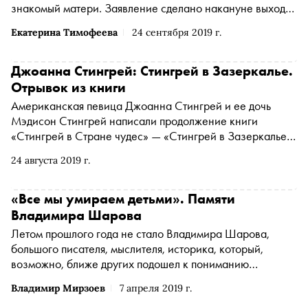
знакомый матери. Заявление сделано накануне выхода
мемуаров Мур «Наизнанку» (Inside Out)
Екатерина Тимофеева
24 сентября 2019 г.
Джоанна Стингрей: Стингрей в Зазеркалье.
Отрывок из книги
Американская певица Джоанна Стингрей и ее дочь
Мэдисон Стингрей написали продолжение книги
«Стингрей в Стране чудес» — «Стингрей в Зазеркалье»,
которая выйдет в издательстве «АСТ». Джоанна
24 августа 2019 г.
вспоминает события тридцатилетней давности, которые
происходили в Москве и Ленинграде. «Сноб» публикует
одну из глав
«Все мы умираем детьми». Памяти
Владимира Шарова
Летом прошлого года не стало Владимира Шарова,
большого писателя, мыслителя, историка, который,
возможно, ближе других подошел к пониманию
загадочного русского пути. Сегодня, 7 апреля, в его день
Владимир Мирзоев
7 апреля 2019 г.
рождения режиссер Владимир Мирзоев посвятил другу