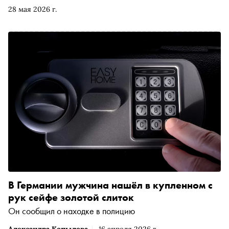
(мировой лидер по его производству) запустил Центр
28 мая 2026 г.
палладиевых технологий. О том, как палладий заменяет
золото в микроэлектронике, продлевает жизнь
аккумуляторам и удешевляет производство
стекловолокна, рассказывает директор Центра
палладиевых технологий Дмитрий Изотов
В Германии мужчина нашёл в купленном с
рук сейфе золотой слиток
Он сообщил о находке в полицию
Александра Копылова
16 апреля 2026 г.