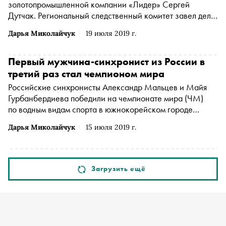
золотопромышленной компании «Лидер» Сергей
Дутчак. Региональный следственный комитет завел дело
об убийстве, сообщается на сайте ведомства
Дарья Миколайчук
19 июля 2019 г.
Первый мужчина-синхронист из России в
третий раз стал чемпионом мира
Российские синхронисты Александр Мальцев и Майя
Гурбанбердиева победили на чемпионате мира (ЧМ)
по водным видам спорта в южнокорейском городе
Кванджу. Их признали лучшими в технической
Дарья Миколайчук
15 июля 2019 г.
программе среди смешанных дуэтов. Об этом
сообщается на сайте ЧМ
Загрузить ещё