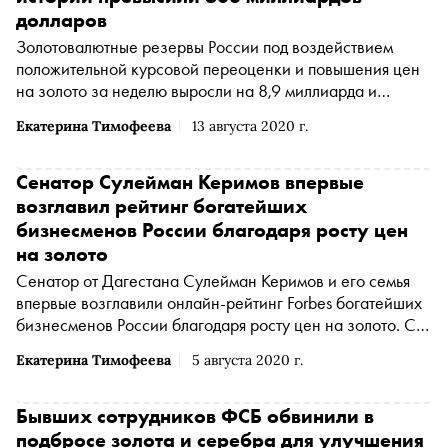
долларов
Золотовалютные резервы России под воздействием
положительной курсовой переоценки и повышения цен
на золото за неделю выросли на 8,9 миллиарда и
достигли рекордных значений — 600,7 миллиарда,
Екатерина Тимофеева
13 августа 2020 г.
сообщает Банк России
Сенатор Сулейман Керимов впервые
возглавил рейтинг богатейших
бизнесменов России благодаря росту цен
на золото
Сенатор от Дагестана Сулейман Керимов и его семья
впервые возглавили онлайн-рейтинг Forbes богатейших
бизнесменов России благодаря росту цен на золото. С
оценкой состояния 24,7 миллиарда долларов 5 августа
Екатерина Тимофеева
5 августа 2020 г.
семья Керимова опередила бывшего лидера Владимира
Потанина, сообщает журнал
Бывших сотрудников ФСБ обвинили в
подбросе золота и серебра для улучшения