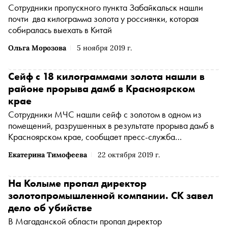
об исчезнувшем русском городе и почему рабочие,
Сотрудники пропускного пункта Забайкальск нашли
которые добывают золото, никогда его не видели
почти два килограмма золота у россиянки, которая
собиралась выехать в Китай
Ольга Морозова
5 ноября 2019 г.
Сейф с 18 килограммами золота нашли в
районе прорыва дамб в Красноярском
крае
Сотрудники МЧС нашли сейф с золотом в одном из
помещений, разрушенных в результате прорыва дамб в
Красноярском крае, сообщает пресс-служба
Следственного комитета. По данным источников ТАСС,
Екатерина Тимофеева
22 октября 2019 г.
общий вес драгоценного металла составляет 18
килограммов
На Колыме пропал директор
золотопромышленной компании. СК завел
дело об убийстве
В Магаданской области пропал директор