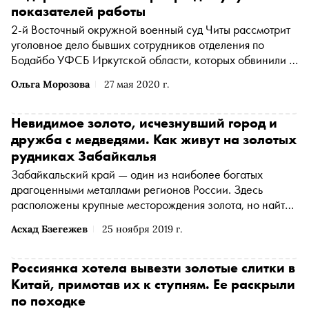
показателей работы
2-й Восточный окружной военный суд Читы рассмотрит
уголовное дело бывших сотрудников отделения по
Бодайбо УФСБ Иркутской области, которых обвинили в
превышении полномочий, фальсификации
Ольга Морозова
27 мая 2020 г.
доказательств, незаконном обороте драгметаллов и
похищении людей, сообщает «Коммерсантъ»
Невидимое золото, исчезнувший город и
дружба с медведями‎. Как живут на золотых
рудниках Забайкалья
Забайкальский край — один из наиболее богатых
драгоценными металлами регионов России. Здесь
расположены крупные месторождения золота, но найти
его не так легко. Его невозможно обнаружить в виде
Асхад Бзегежев
25 ноября 2019 г.
самородков или даже золотых жилок в горной породе.
Золото, которое ищут забайкальские рабочие, нельзя
увидеть невооруженным глазом. «‎Сноб»‎ отправился на
Россиянка хотела вывезти золотые слитки в
прииски компании «‎Мангазея Золото»‎ и узнал, как
Китай, примотав их к ступням. Ее раскрыли
живут забайкальские рудокопы, при чем здесь история
по походке