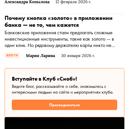
Александра Копылова
12 февраля 2026 г.
Почему кнопка «золото» в приложении
банка — не то, чем кажется
Банковские приложения стали предлагать сложные
инвестиционные инструменты, такие как золото — в
один клик. Но рядовому держателю карты никто не
объяснил, что с этим делать. В условиях паники на
Мария Ларина
30 января 2026 г.
БЛОГИ
мировых рынках и тревожных новостей кнопка «Купить
золото» выглядит как спасение. Так ли это на самом
деле, сегодня в моём блоге разберёмся с Артёмом
Пестеровым, финансовым экспертом, трейдером,
Вступайте в Клуб «Сноб»!
который расскажет о стратегии, страхе,
Ведите блог, рассказывайте о себе, знакомьтесь с
информационном шуме и способности принимать
интересными людьми на сайте и мероприятиях клуба.
решения с холодной головой
Присоединиться