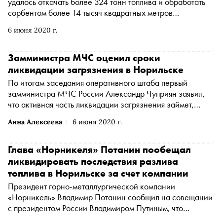
удалось откачать более 324 тонн топлива и обработать
сорбентом более 14 тысяч квадратных метров
загрязненного грунта, сообщает ТАСС. Корреспондент
6 июня 2020 г.
«Сноба» Анна Алексеева поделилась фотографиями
того, как проходят работы по ликвидации последствий
аварии
Замминистра МЧС оценил сроки
ликвидации загрязнения в Норильске
По итогам заседания оперативного штаба первый
замминистра МЧС России Александр Чуприян заявил,
что активная часть ликвидации загрязнения займет,
предположительно, две недели. После этого остатки
Анна Алексеева
6 июня 2020 г.
топлива будут собираться точечно на небольших
площадях. Об этом сообщает корреспондент «Сноба»
Анна Алексеева из здания администрации Норильска
Глава «Норникеля» Потанин пообещал
ликвидировать последствия разлива
топлива в Норильске за счет компании
Президент горно-металлургической компании
«Норникель» Владимир Потанин сообщил на совещании
с президентом России Владимиром Путиным, что
последствия разлива нефтепродуктов под Норильском