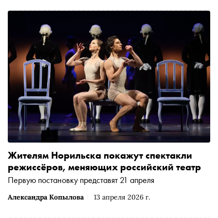
этапов преобразований культурного ландшафта
Норильска. Как театральные практики трансформируют
городскую среду и влияют на их участников и зрителей
— в спецпроекте «Норильск — как среда для
творчества»
Жителям Норильска покажут спектакли
режиссёров, меняющих российский театр
Первую постановку представят 21 апреля
Александра Копылова
13 апреля 2026 г.