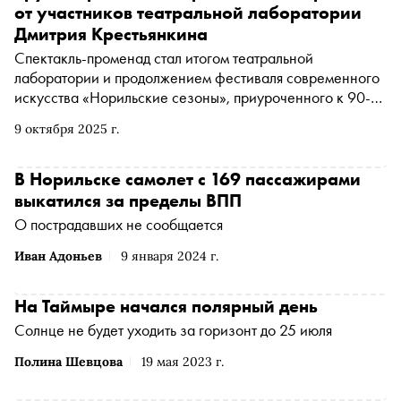
от участников театральной лаборатории
Дмитрия Крестьянкина
Спектакль-променад стал итогом театральной
лаборатории и продолжением фестиваля современного
искусства «Норильские сезоны», приуроченного к 90-
летию «Норникеля». Премьера состоялась в новом
9 октября 2025 г.
городском пространстве — общественно-культурном
центре «Башня»
В Норильске самолет с 169 пассажирами
выкатился за пределы ВПП
О пострадавших не сообщается
Иван Адоньев
9 января 2024 г.
На Таймыре начался полярный день
Солнце не будет уходить за горизонт до 25 июля
Полина Шевцова
19 мая 2023 г.