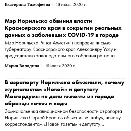
как лучше организовать деятельность промышленных
Екатерина Тимофеева
16 июля 2020 г.
компаний в арктическом регионе. Об этом сообщается
на сайте компании «Норильский никель», по чьей
инициативе проходят исследования
Мэр Норильска обвинил власти
Красноярского края в сокрытии реальных
данных о заболевших COVID-19 в городе
Мэр Норильска Ринат Ахметчин направил письмо
губернатору Красноярского края Александру Уссу и
председателю законодательного собрания региона
Дмитрию Свиридову, в котором рассказал о занижении
Мария Володина
16 июля 2020 г.
властями края числа заразившихся коронавирусом в
городе, сообщает «Тайга.инфо» со ссылкой на копию
обращения чиновника. В пресс-службах мэрии
В аэропорту Норильска объяснили, почему
Норильска и заксобрания не стали отрицать
журналистам «Новой» и депутату
подлинность текста
Мосгордумы не дали вывезти из города
образцы почвы и воды
Замначальника авиационной безопасности аэропорта
Норильска Сергей Ерастов объяснил «Снобу», почему
корреспондентам «Новой газеты» и депутату
Мосгордумы Сергею Митрохину не дали вывезти из