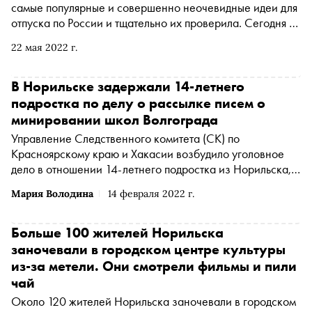
самые популярные и совершенно неочевидные идеи для
отпуска по России и тщательно их проверила. Сегодня —
изучаем Норильск
22 мая 2022 г.
В Норильске задержали 14-летнего
подростка по делу о рассылке писем о
минировании школ Волгограда
Управление Следственного комитета (СК) по
Красноярскому краю и Хакасии возбудило уголовное
дело в отношении 14-летнего подростка из Норильска,
сообщается на сайте ведомства. Юношу подозревают в
Мария Володина
14 февраля 2022 г.
заведомо ложном сообщении об акте терроризма —
рассылке писем о минировании волгоградских школ.
Школьник задержан
Больше 100 жителей Норильска
заночевали в городском центре культуры
из-за метели. Они смотрели фильмы и пили
чай
Около 120 жителей Норильска заночевали в городском