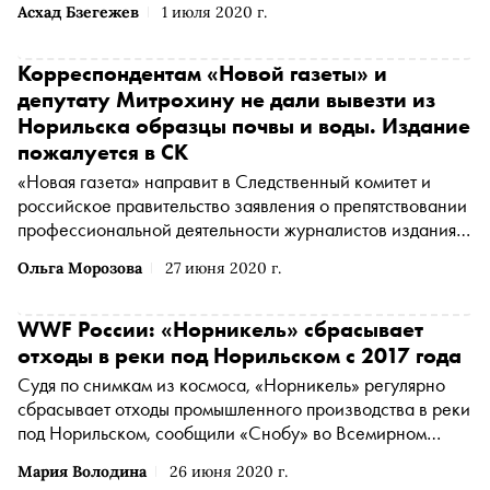
Асхад Бзегежев
1 июля 2020 г.
Норильска образцы почвы и воды
Корреспондентам «Новой газеты» и
депутату Митрохину не дали вывезти из
Норильска образцы почвы и воды. Издание
пожалуется в СК
«Новая газета» направит в Следственный комитет и
российское правительство заявления о препятствовании
профессиональной деятельности журналистов издания,
работающих в Норильске и на полуострове Таймыр
Ольга Морозова
27 июня 2020 г.
после разлива топлива на предприятии «Норникеля»,
сообщил главный редактор газеты
Дмитрий Муратов
(Муратов Дмитрий Андреевич признан иностранным
WWF России: «Норникель» сбрасывает
агентом
*
)
отходы в реки под Норильском с 2017 года
Судя по снимкам из космоса, «Норникель» регулярно
сбрасывает отходы промышленного производства в реки
под Норильском, сообщили «Снобу» во Всемирном
фонде дикой природы (WWF) России. В компании это
Мария Володина
26 июня 2020 г.
прокомментировали