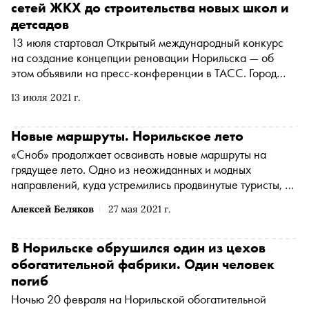
сетей ЖКХ до строительства новых школ и
детсадов
13 июля стартовал Открытый международный конкурс
на создание концепции реновации Норильска — об
этом объявили на пресс-конференции в ТАСС. Город
планируют «обновить» к 2035-му году. О том, как будет
13 июля 2021 г.
проходить конкурс — в материале «Сноба»
Новые маршруты. Норильское лето
«Сноб» продолжает осваивать новые маршруты на
грядущее лето. Одно из неожиданных и модных
направлений, куда устремились продвинутые туристы, —
Норильск и его таймырские окрестности. Недавно с
Алексей Беляков
27 мая 2021 г.
группой журналистов там побывал наш постоянный автор
Алексей Беляков, который, как выяснилось, к русскому
Северу испытывает ностальгическую привязанность
В Норильске обрушился один из цехов
обогатительной фабрики. Один человек
погиб
Ночью 20 февраля на Норильской обогатительной