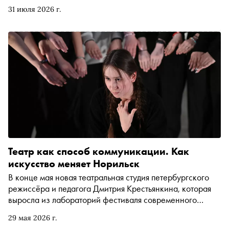
Однако культурная жизнь Норильска не ограничивается
31 июля 2026 г.
одними лишь этими событиями. Чем живёт город вне
фестивального контекста — в материале «Сноба»
Театр как способ коммуникации. Как
искусство меняет Норильск
В конце мая новая театральная студия петербургского
режиссёра и педагога Дмитрия Крестьянкина, которая
выросла из лабораторий фестиваля современного
искусства «Норильские сезоны», представила свой
29 мая 2026 г.
первый эскиз спектакля. Это событие стало одним из