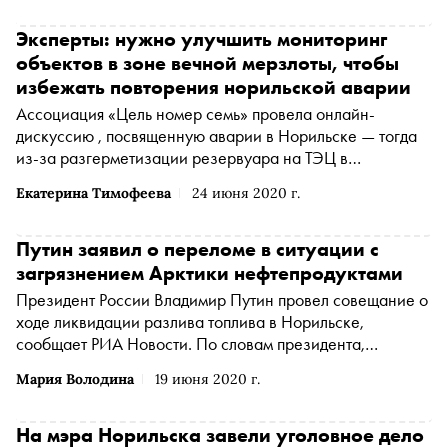
Эксперты: нужно улучшить мониторинг
объектов в зоне вечной мерзлоты, чтобы
избежать повторения норильской аварии
Ассоциация «Цель номер семь» провела онлайн-
дискуссию , посвященную аварии в Норильске — тогда
из-за разгерметизации резервуара на ТЭЦ в
окружающую среду попали тысячи тонн нефтепродуктов.
Екатерина Тимофеева
24 июня 2020 г.
Эксперты обсудили, могло ли изменение климата стать
одной из причин произошедшего и что нужно сделать,
чтобы исключить подобной аварии в будущем
Путин заявил о переломе в ситуации с
загрязнением Арктики нефтепродуктами
Президент России Владимир Путин провел совещание о
ходе ликвидации разлива топлива в Норильске,
сообщает РИА Новости. По словам президента,
ситуацию удалось переломить: нефтепродукты
Мария Володина
19 июня 2020 г.
локализовали, сейчас специалисты приступили к
очистке загрязненных площадей. Однако аварии,
заметил Путин, можно было бы избежать, если бы «был
На мэра Норильска завели уголовное дело