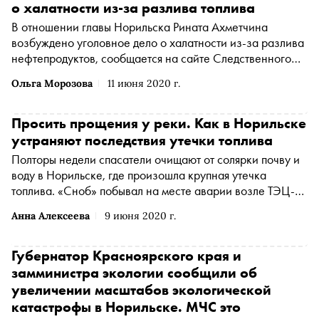
контроль»
о халатности из-за разлива топлива
В отношении главы Норильска Рината Ахметчина
возбуждено уголовное дело о халатности из-за разлива
нефтепродуктов, сообщается на сайте Следственного
комитета
Ольга Морозова
11 июня 2020 г.
Просить прощения у реки. Как в Норильске
устраняют последствия утечки топлива
Полторы недели спасатели очищают от солярки почву и
воду в Норильске, где произошла крупная утечка
топлива. «Сноб» побывал на месте аварии возле ТЭЦ-3
и в палаточном лагере спасателей на реке Амбарная
Анна Алексеева
9 июня 2020 г.
Губернатор Красноярского края и
замминистра экологии сообщили об
увеличении масштабов экологической
катастрофы в Норильске. МЧС это