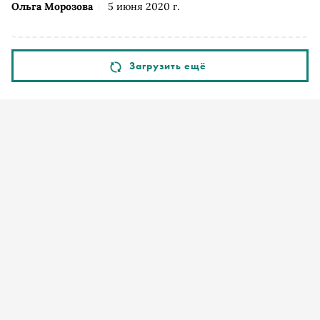
Ольга Морозова
5 июня 2020 г.
устранят на деньги компании. Трансляцию встречи
показал телеканал «Россия 24»
Загрузить ещё