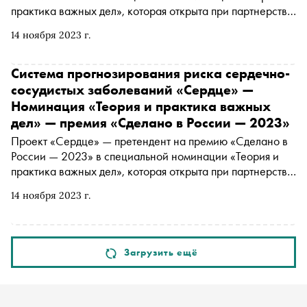
практика важных дел», которая открыта при партнерстве
с платформой «Россия — страна возможностей».
14 ноября 2023 г.
Подробнее о проекте читайте в материале «Сноба»
Система прогнозирования риска сердечно-
сосудистых заболеваний «Сердце» —
Номинация «Теория и практика важных
дел» — премия «Сделано в России — 2023»
Проект «Сердце» — претендент на премию «Сделано в
России — 2023» в специальной номинации «Теория и
практика важных дел», которая открыта при партнерстве
с платформой «Россия — страна возможностей».
14 ноября 2023 г.
Подробнее о проекте читайте в материале «Сноба»
Загрузить ещё