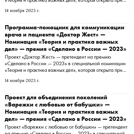
партнерстве с платформой «Россия — страна
14 ноября 2023 г.
возможностей». Подробнее о проекте читайте в
материале «Сноба»
Программа-помощник для коммуникации
врача и пациента «Доктор Жест» —
Номинация «Теория и практика важных
дел» — премия «Сделано в России — 2023»
Проект «Доктор Жест» — претендент на премию
«Сделано в России — 2023» в специальной номинации
«Теория и практика важных дел», которая открыта при
партнерстве с платформой «Россия — страна
14 ноября 2023 г.
возможностей». Подробнее о проекте читайте в
материале «Сноба»
Проект для объединения поколений
«Варежки с любовью от бабушки» —
Номинация «Теория и практика важных
дел» — премия «Сделано в России — 2023»
Проект «Варежки с любовью от бабушки» — претендент
на премию «Сделано в России — 2023» в специальной