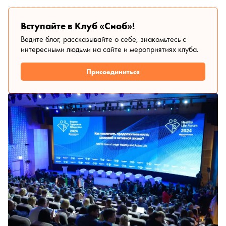
несколько историй победителей — это примеры того, как
одна идея может изменить жизнь других людей и
вдохновить на новые свершения
Вступайте в Клуб «Сноб»!
Ведите блог, рассказывайте о себе, знакомьтесь с
интересными людьми на сайте и мероприятиях клуба.
Присоединиться