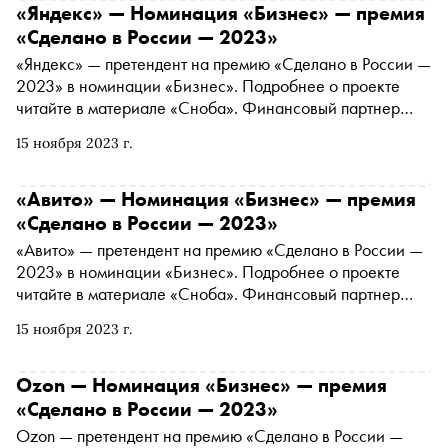
— страна возможностей»
«Яндекс» — Номинация «Бизнес» — премия
«Сделано в России — 2023»
«Яндекс» — претендент на премию «Сделано в России —
2023» в номинации «Бизнес». Подробнее о проекте
читайте в материале «Сноба». Финансовый партнер
премии — «МТС Банк Premium&Private».
15 ноября 2023 г.
Технологический партнер — «Аквариус». Партнер
номинации «Теория и практика важных дел» — «Россия
— страна возможностей»
«Авито» — Номинация «Бизнес» — премия
«Сделано в России — 2023»
«Авито» — претендент на премию «Сделано в России —
2023» в номинации «Бизнес». Подробнее о проекте
читайте в материале «Сноба». Финансовый партнер
премии — «МТС Банк Premium&Private».
15 ноября 2023 г.
Технологический партнер — «Аквариус». Партнер
номинации «Теория и практика важных дел» — «Россия
— страна возможностей»
Ozon — Номинация «Бизнес» — премия
«Сделано в России — 2023»
Ozon — претендент на премию «Сделано в России —