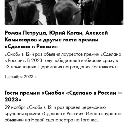
Роман Петруца, Юрий Коган, Алексей
Комиссаров и другие гости премии
«Сделано в России»
«Сноб» в 12-й раз объявил лауреатов премии «Сделано
в России». В 2023 году победителей выбирали сразу в
13 номинациях. Церемония награждения состоялась на
Новой сцене Театра на Таганке. Редакция попросила
1 декабря 2023 г.
гостей вечера ответить на вопрос: «Чем происходящим в
России вы гордитесь?»
Гости премии «Сноба» «Сделано в России —
2023»
29 ноября «Сноб» в 12-й раз провел церемонию
вручения премии «Сделано в России». Имена лауреатов
объявили на Новой сцене театра на Таганке.
Победителей пришли поддержать их коллеги и другие