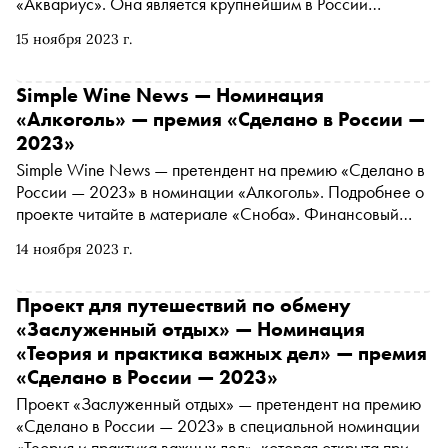
«Аквариус». Она является крупнейшим в России
разработчиком, производителем и поставщиком
15 ноября 2023 г.
компьютерной техники и ИТ-решений
Simple Wine News — Номинация
«Алкоголь» — премия «Сделано в России —
2023»
Simple Wine News — претендент на премию «Сделано в
России — 2023» в номинации «Алкоголь». Подробнее о
проекте читайте в материале «Сноба». Финансовый
партнер премии — «МТС Банк Premium&Private».
14 ноября 2023 г.
Технологический партнер — «Аквариус». Партнер
номинации «Теория и практика важных дел» — «Россия
— страна возможностей»
Проект для путешествий по обмену
«Заслуженный отдых» — Номинация
«Теория и практика важных дел» — премия
«Сделано в России — 2023»
Проект «Заслуженный отдых» — претендент на премию
«Сделано в России — 2023» в специальной номинации
«Теория и практика важных дел», которая открыта при