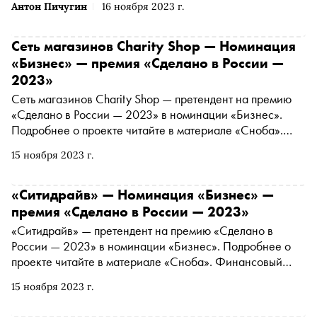
Антон Пичугин
16 ноября 2023 г.
Сеть магазинов Charity Shop — Номинация
«Бизнес» — премия «Сделано в России —
2023»
Сеть магазинов Charity Shop — претендент на премию
«Сделано в России — 2023» в номинации «Бизнес».
Подробнее о проекте читайте в материале «Сноба».
Финансовый партнер премии — «МТС Банк
15 ноября 2023 г.
Premium&Private». Технологический партнер —
«Аквариус». Партнер номинации «Теория и практика
важных дел» — «Россия — страна возможностей»
«Ситидрайв» — Номинация «Бизнес» —
премия «Сделано в России — 2023»
«Ситидрайв» — претендент на премию «Сделано в
России — 2023» в номинации «Бизнес». Подробнее о
проекте читайте в материале «Сноба». Финансовый
партнер премии — «МТС Банк Premium&Private».
15 ноября 2023 г.
Технологический партнер — «Аквариус». Партнер
номинации «Теория и практика важных дел» — «Россия