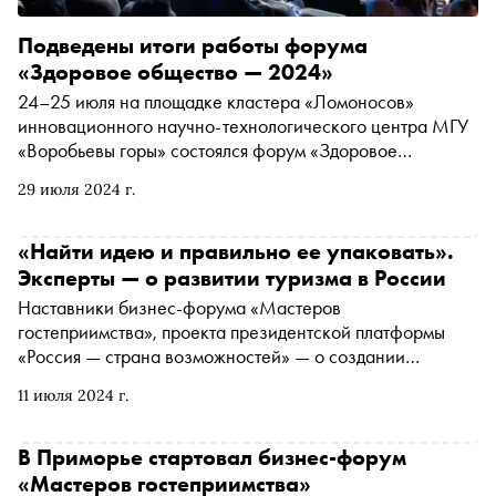
Подведены итоги работы форума
«Здоровое общество — 2024»
24–25 июля на площадке кластера «Ломоносов»
инновационного научно-технологического центра МГУ
«Воробьевы горы» состоялся форум «Здоровое
общество». Организатор — Фонд Росконгресс при
29 июля 2024 г.
поддержке правительства и Минздрава. Участие в
форуме приняли более 2000 человек из 35 стран мира.
Количество онлайн-участников превысило 7000
«Найти идею и правильно ее упаковать».
Эксперты — о развитии туризма в России
Наставники бизнес-форума «Мастеров
гостеприимства», проекта президентской платформы
«Россия — страна возможностей» — о создании
эффективного туристического продукта, компетенциях
11 июля 2024 г.
персонала и важности делового этикета
В Приморье стартовал бизнес-форум
«Мастеров гостеприимства»