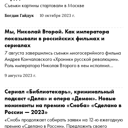
Съемки картины стартовали в Москве
Богдан Гайдук
10 октября 2023 г.
Мы, Николай Второй. Как императора
показывали в российских фильмах и
сериалах
7 августа завершились съемки многосерийного фильма
Андрея Кончаловского «Хроники русской революции».
Роль императора Николая Второго в нем исполнил
Никита Ефремов. «Сноб» вспоминает самые яркие
9 августа 2023 г.
воплощения царя на экране в постсоветском кино
Сериал «Библиотекарь», криминальный
подкаст «Дела» и опера «Демон». Новые
номинанты на премию «Сноба» «Сделано в
России — 2023»
«Сноб» продолжает собирать заявки на 12-ю ежегодную
премию «Сделано в России». Предложить своего