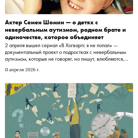
Актер Семен Шомин — о детях с
невербальным аутизмом, родном брате и
одиночестве, которое объединяет
2 апреля вышел сериал «В Хогвартс я не попал» —
документальный проект о подростках с невербальным
аутизмом, которые не говорят, но пишут, влюбляются,
шутят и спорят. В сериале их озвучивают актеры Никита
11 апреля 2026 г.
Кологривый, Юрий Колокольников, Рузиль Минекаев,
Алексей Онежен, Никита Ефремов, Саша Бортич и
Светлана Иванова. В интервью автору «Сноба»
Александру Юдину актер, создатель идеи и продюсер
проекта Семен Шомин рассказал, как история его
младшего брата Захара стала отправной точкой для
сериала, как актеры волновались перед озвучкой
(иногда — не сдерживали слез), как группа «Сироткин»
бесплатно записала трек на стихи ребят и почему
история о людях без речи в итоге оказывается