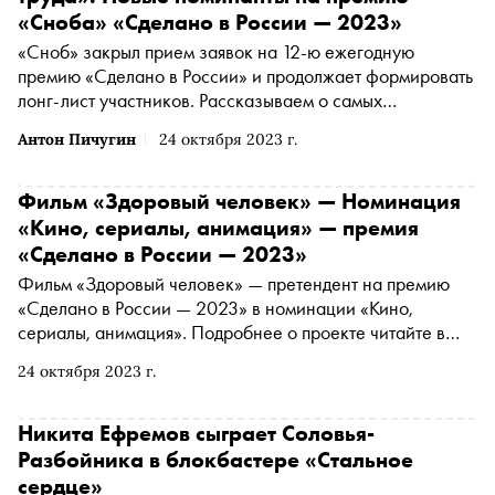
«Сноба» «Сделано в России — 2023»
«Сноб» закрыл прием заявок на 12-ю ежегодную
премию «Сделано в России» и продолжает формировать
лонг-лист участников. Рассказываем о самых
интересных номинантах за прошедшую неделю
Антон Пичугин
24 октября 2023 г.
Фильм «Здоровый человек» — Номинация
«Кино, сериалы, анимация» — премия
«Сделано в России — 2023»
Фильм «Здоровый человек» — претендент на премию
«Сделано в России — 2023» в номинации «Кино,
сериалы, анимация». Подробнее о проекте читайте в
материале «Сноба». Финансовый партнер премии
24 октября 2023 г.
— «МТС Банк Premium&Private». Технологический
партнер — «Аквариус». Партнер номинации «Теория и
практика важных дел» — «Россия — страна
Никита Ефремов сыграет Соловья-
возможностей»
Разбойника в блокбастере «Стальное
сердце»