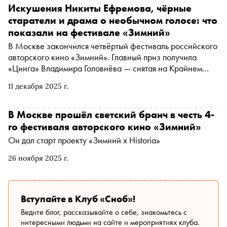
Искушения Никиты Ефремова, чёрные
старатели и драма о необычном голосе: что
показали на фестивале «Зимний»
В Москве закончился четвёртый фестиваль российского
авторского кино «Зимний». Главный приз получила
«Цинга» Владимира Головнёва — снятая на Крайнем
Севере драма про послушника (Никита Ефремов, приз
11 декабря 2025 г.
за лучшую мужскую роль), который должен преодолеть
искушения перед тем, как получит сан. Киножурналист
Катя Загвоздкина посмотрела фестивальную программу
В Москве прошёл светский бранч в честь 4-
и подробнее рассказывает про «Цингу» и другие лучшие
го фестиваля авторского кино «Зимний»
фильмы «Зимнего»
Он дал старт проекту «Зимний х Historia»
26 ноября 2025 г.
Вступайте в Клуб «Сноб»!
Ведите блог, рассказывайте о себе, знакомьтесь с
интересными людьми на сайте и мероприятиях клуба.