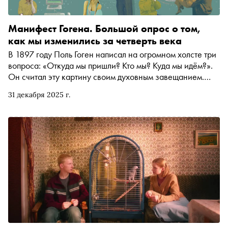
разговором о каждом из нас
Манифест Гогена. Большой опрос о том,
как мы изменились за четверть века
В 1897 году Поль Гоген написал на огромном холсте три
вопроса: «Откуда мы пришли? Кто мы? Куда мы идём?».
Он считал эту картину своим духовным завещанием.
Первая четверть XXI века пролетела, оставив нас в мире,
31 декабря 2025 г.
который изменился до неузнаваемости. И мы решили
одолжить у Гогена его вопросы, чтобы задать их
писателям, актёрам, издателям и художникам. Наши
современники — от Евгения Водолазкина до Валерии
Гай-Германики — примеряют эти вопросы на себя и на те
25 лет, что мы прожили в новом столетии