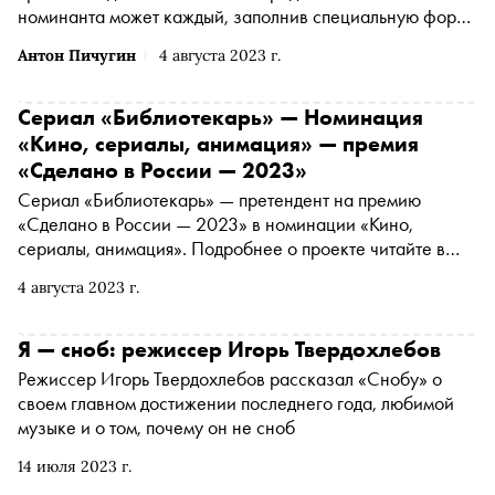
номинанта может каждый, заполнив специальную форму
. Сегодня рассказываем о самых интересных
Антон Пичугин
4 августа 2023 г.
номинантах за прошедшую неделю
Сериал «Библиотекарь» — Номинация
«Кино, сериалы, анимация» — премия
«Сделано в России — 2023»
Сериал «Библиотекарь» — претендент на премию
«Сделано в России — 2023» в номинации «Кино,
сериалы, анимация». Подробнее о проекте читайте в
материале «Сноба». Финансовый партнер премии
4 августа 2023 г.
— «МТС Банк Premium&Private». Технологический
партнер — «Аквариус». Партнер номинации «Теория и
практика важных дел» — «Россия — страна
Я — сноб: режиссер Игорь Твердохлебов
возможностей»
Режиссер Игорь Твердохлебов рассказал «Снобу» о
своем главном достижении последнего года, любимой
музыке и о том, почему он не сноб
14 июля 2023 г.