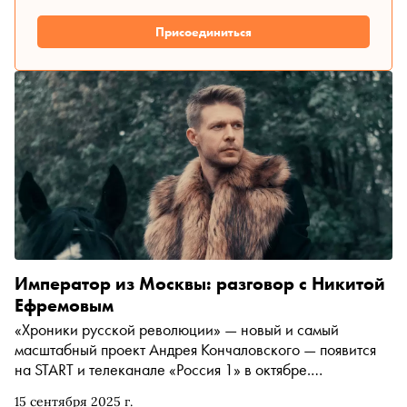
Присоединиться
Император из Москвы: разговор с Никитой
Ефремовым
«Хроники русской революции» — новый и самый
масштабный проект Андрея Кончаловского — появится
на START и телеканале «Россия 1» в октябре.
Многосерийный кинороман с разных точек зрения
15 сентября 2025 г.