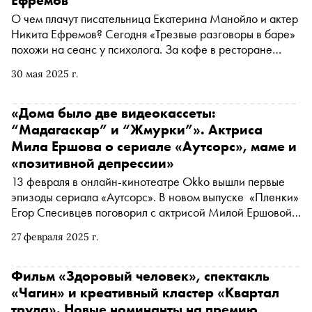
О чем плачут писательница Екатерина Манойло и актер
Никита Ефремов? Сегодня «Трезвые разговоры в баре»
похожи на сеанс у психолога. За кофе в ресторане
«Турандот» обсудили, будет ли свет в конце, кто в ответе
30 мая 2025 г.
за нашу безопасность, ну и какая музыка выживет после
апокалипсиса
«Дома было две видеокассеты:
“Мадагаскар” и “Жмурки”». Актриса
Мила Ершова о сериале «Аутсорс», маме и
«позитивной депрессии»
13 февраля в онлайн-кинотеатре Okko вышли первые
эпизоды сериала «Аутсорс». В новом выпуске «Пленки»
Егор Спесивцев поговорил с актрисой Милой Ершовой,
исполнившей роль Наташи, о работе над проектом,
27 февраля 2025 г.
маме, «позитивной депрессии» и будущих премьерах
Фильм «Здоровый человек», спектакль
«Чагин» и креативный кластер «Квартал
труда». Новые номинанты на премию