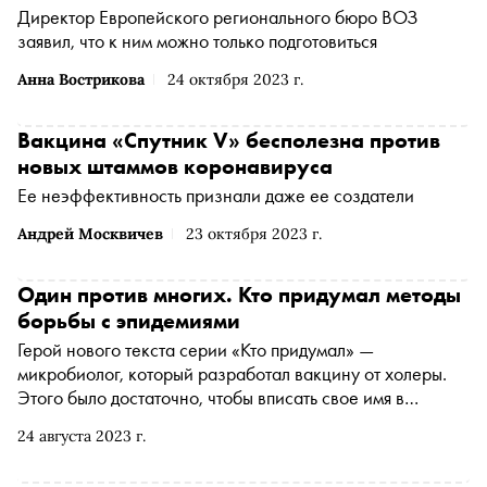
Директор Европейского регионального бюро ВОЗ
заявил, что к ним можно только подготовиться
Анна Вострикова
24 октября 2023 г.
Вакцина «Спутник V» бесполезна против
новых штаммов коронавируса
Ее неэффективность признали даже ее создатели
Андрей Москвичев
23 октября 2023 г.
Один против многих. Кто придумал методы
борьбы с эпидемиями
Герой нового текста серии «Кто придумал» —
микробиолог, который разработал вакцину от холеры.
Этого было достаточно, чтобы вписать свое имя в
историю мировой науки, однако ученый сделал еще
24 августа 2023 г.
несколько важнейших открытий, разработал календарь
прививок и помог предотвратить как минимум две