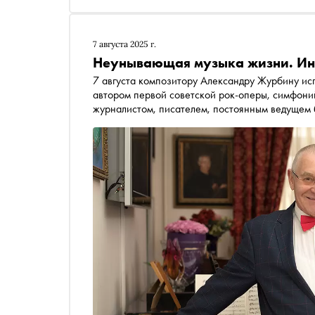
7 августа 2025 г.
Неунывающая музыка жизни. Ин
7 августа композитору Александру Журбину исп
автором первой советской рок-оперы, симфоний
журналистом, писателем, постоянным ведущем б
Москву и Нью-Йорк — и любви к Малеру