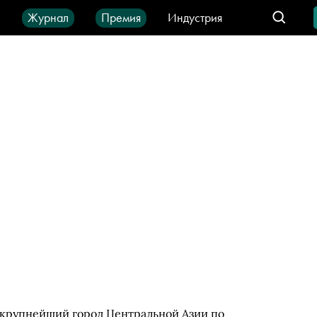
ы
Журнал
Премия
Индустрия
део
Город
IT-продукты
 крупнейший город Центральной Азии по