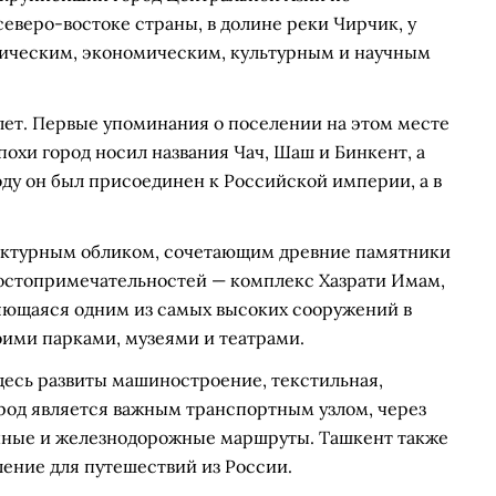
еверо-востоке страны, в долине реки Чирчик, у
тическим, экономическим, культурным и научным
лет. Первые упоминания о поселении на этом месте
эпохи город носил названия Чач, Шаш и Бинкент, а
году он был присоединен к Российской империи, а в
ектурным обликом, сочетающим древние памятники
остопримечательностей — комплекс Хазрати Имам,
ляющаяся одним из самых высоких сооружений в
оими парками, музеями и театрами.
есь развиты машиностроение, текстильная,
од является важным транспортным узлом, через
нные и железнодорожные маршруты. Ташкент также
ение для путешествий из России.