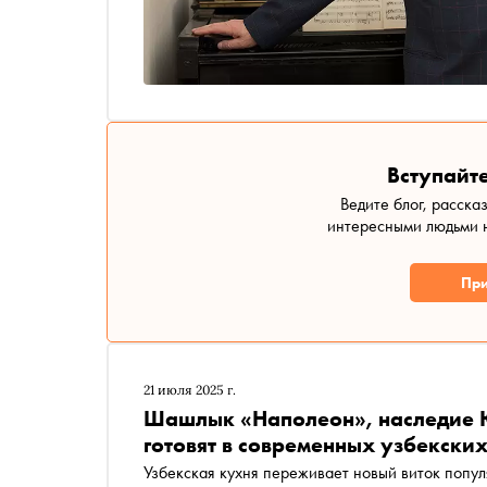
Вступайте
Ведите блог, расска
интересными людьми н
При
21 июля 2025 г.
Шашлык «Наполеон», наследие Ю
готовят в современных узбекски
Узбекская кухня переживает новый виток попул