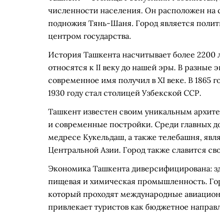
численности населения. Он расположен на с
подножия Тянь-Шаня. Город является поли
центром государства.
История Ташкента насчитывает более 2200 
относятся к II веку до нашей эры. В разные 
современное имя получил в XI веке. В 1865 
1930 году стал столицей Узбекской ССР.
Ташкент известен своим уникальным архит
и современные постройки. Среди главных д
медресе Кукельдаш, а также телебашня, яв
Центральной Азии. Город также славится св
Экономика Ташкента диверсифицирована: зд
пищевая и химическая промышленность. Гор
который проходят международные авиацио
привлекает туристов как бюджетное направл