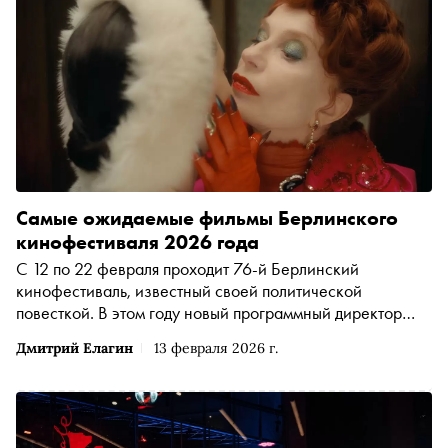
Самые ожидаемые фильмы Берлинского
кинофестиваля 2026 года
С 12 по 22 февраля проходит 76-й Берлинский
кинофестиваль, известный своей политической
повесткой. В этом году новый программный директор
Триша Таттл определила приоритет — больше звёзд-
Дмитрий Елагин
13 февраля 2026 г.
актеров. Председатель жюри этого года — классик
мирового кино Вим Вендерс. Кинообозреватель
«Сноба» Дмитрий Елагин прибыл в столицу Германии и
рассказывает о главных премьерах фестиваля