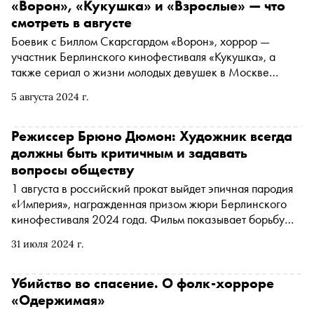
«Ворон», «Кукушка» и «Взрослые» — что
смотреть в августе
Боевик с Биллом Скарсгардом «Ворон», хоррор —
участник Берлинского кинофестиваля «Кукушка», а
также сериал о жизни молодых девушек в Москве
«Взрослые». «Сноб» выбрал интересные фильмы конца
5 августа 2024 г.
лета
Режиссер Брюно Дюмон: Художник всегда
должны быть критичным и задавать
вопросы обществу
1 августа в российский прокат выйдет эпичная пародия
«Империя», награжденная призом жюри Берлинского
кинофестиваля 2024 года. Фильм показывает борьбу
инопланетян, приземлившихся на территории
31 июля 2024 г.
захолустного французского городка. Специально для
«Сноба» Дмитрий Елагин поговорил с режиссером
Брюно Дюмоном о «Звездных войнах», социальном
Убийство во спасение. О фолк-хорроре
кино и роли художника
«Одержимая»