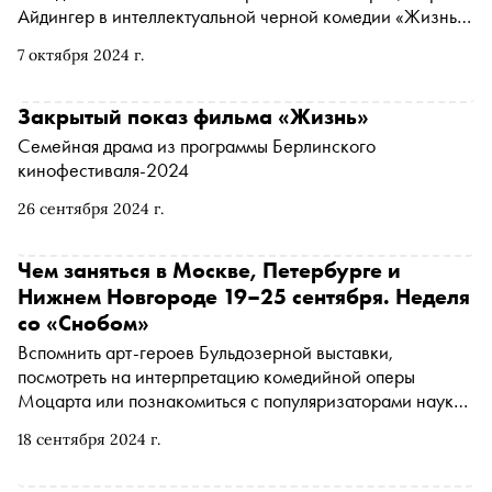
Айдингер в интеллектуальной черной комедии «Жизнь»
и Иван Янковский, сыгравший современного Родиона
7 октября 2024 г.
Раскольникова в «Преступлении и наказании». «Сноб»
выбрал интересные фильмы середины осени
Закрытый показ фильма «Жизнь»
Семейная драма из программы Берлинского
кинофестиваля-2024
26 сентября 2024 г.
Чем заняться в Москве, Петербурге и
Нижнем Новгороде 19–25 сентября. Неделя
со «Снобом»
Вспомнить арт-героев Бульдозерной выставки,
посмотреть на интерпретацию комедийной оперы
Моцарта или познакомиться с популяризаторами науки.
«Сноб» рассказывает, чем заняться и куда сходить на
18 сентября 2024 г.
ближайшей неделе