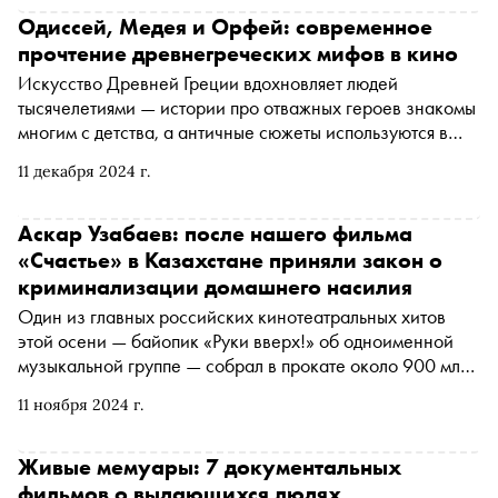
разрешил работодателю скопировать его тело и
Одиссей, Медея и Орфей: современное
распоряжаться судьбой будущих копий
прочтение древнегреческих мифов в кино
Искусство Древней Греции вдохновляет людей
тысячелетиями — истории про отважных героев знакомы
многим с детства, а античные сюжеты используются в
кино по сей день. 5 декабря в прокат вышел новый
11 декабря 2024 г.
фильм Уберто Пазолини «Возвращение Одиссея». По
просьбе «Сноба» кинокритик Ксения Балюк
рассказывает об этой и других киноработах, в которых
Аскар Узабаев: после нашего фильма
переосмысливаются древнегреческие мифы
«Счастье» в Казахстане приняли закон о
криминализации домашнего насилия
Один из главных российских кинотеатральных хитов
этой осени — байопик «Руки вверх!» об одноименной
музыкальной группе — собрал в прокате около 900 млн
рублей. Картина казахского режиссера Аскара
11 ноября 2024 г.
Узабаева может пополнить список самых кассовых
российских фильмов 2024 года. У постановщика на
ближайшие годы плотный график: Узабаев работает над
Живые мемуары: 7 документальных
сиквелом «Тещи», снимет сериал про жизнь на Патриках
фильмов о выдающихся людях