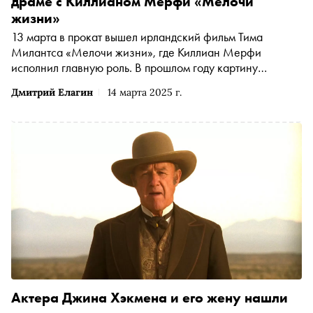
драме с Киллианом Мерфи «Мелочи
«Гадкой сестрой» и прошлогодним хитом, фильмом
жизни»
ужасов «Субстанция»
13 марта в прокат вышел ирландский фильм Тима
Милантса «Мелочи жизни», где Киллиан Мерфи
исполнил главную роль. В прошлом году картину
Милантса отобрали на Берлинский кинофестиваль и
Дмитрий Елагин
14 марта 2025 г.
наградили «Серебряным медведем» за лучшую роль
второго плана — статуэтка досталась актрисе Эмили
Уотсон. О том, как «Мелочи жизни» призывают к
гуманизму и предлагают не закрывать глаза на
проблемы окружающих, — в материале «Сноба»
Актера Джина Хэкмена и его жену нашли