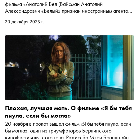
фильма
«Анатолий Бел
(Вайсман Анатолий
Александрович «Белый» признан иностранным агентом
*
)
кин. Высокая вода» о жизни легендарного
20 декабря 2025 г.
ленинградского художника. Главный герой картины
рассказал автору «Сноба» Егору Спесивцеву о запахе
Петербурга 1970-х, своей первой поездке в Нью-Йорк,
знакомстве с Лимоновым и Бродским, шашлыках на
сцене перед концертом Сергея Курёхина и цветах от
Дэвида Линча (кому и в каких обстоятельствах
режиссер «Синего бархата» их дарил — читайте в
тексте)
Плохая, лучшая мать. О фильме «Я бы тебя
пнула, если бы могла»
20 ноября в прокат вышел фильм «Я бы тебя пнула, если
бы могла», один из триумфаторов Берлинского
кинофестиваля этого года. Режиссёр Мэри Бронштейн