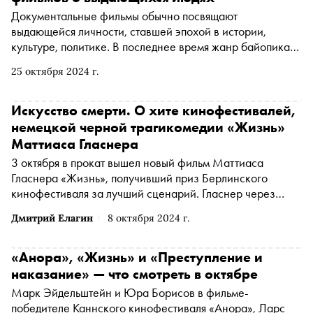
с Нурланом Сабуровым (нет, это не новый сезон
Документальные фильмы обычно посвящают
«Беспринципных») и не забывает про Казахстан. На
выдающейся личности, ставшей эпохой в истории,
родине постановщик сосредоточен на авторском кино. В
культуре, политике. В последнее время жанр байопика
интервью «Снобу» Узабаев рассказал о новых проектах,
особенно популярен, а некоторые картины могут даже
о том, как его фильм «Счастье» изменил
25 октября 2024 г.
поспорить по востребованности с жанром игрового
законодательство Казахстана и почему после «Тещи» он
кино. Есть документальные ленты, посвященные
решил больше не работать вместе со своей супругой-
социальному или природному явлению, историческому
Искусство смерти. О хите кинофестивалей,
сценаристом
периоду, но на самом деле «документалки» всегда
немецкой черной трагикомедии «Жизнь»
описывают эпоху, страну, атмосферу и картину времени,
Маттиаса Гласнера
раскрывая для зрителя в новом ракурсе и известных
3 октября в прокат вышел новый фильм Маттиаса
людей, и мир сквозь призму частного взгляда. «Сноб»
Гласнера «Жизнь», получивший приз Берлинского
выбрал семь фильмов последних лет, которые стоит
кинофестиваля за лучший сценарий. Гласнер через
увидеть
историю трех членов одной семьи изучает, в каком
Дмитрий Елагин
8 октября 2024 г.
психологическом состоянии находится немецкое
общество, и задается непростыми вопросами о смысле
существования. О том, к каким (неожиданным)
«Анора», «Жизнь» и «Преступление и
позитивным выводам приходит режиссер, — в материале
наказание» — что смотреть в октябре
«Сноба»
Марк Эйдельштейн и Юра Борисов в фильме-
победителе Каннского кинофестиваля «Анора», Ларс