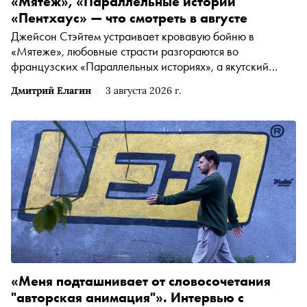
«Мятеж», «Параллельные истории
«Пентхаус» — что смотреть в августе
Джейсон Стэйтем устраивает кровавую бойню в
«Мятеже», любовные страсти разгораются во
французских «Параллельных историях», а якутский
режиссёр Степан Бурнашев выходит на международный
Дмитрий Елагин
3 августа 2026 г.
рынок в «Пентхаусе» — «Сноб» выбрал интересные
фильмы и сериалы начала лета
«Меня подташнивает от словосочетания
"авторская анимация"». Интервью с