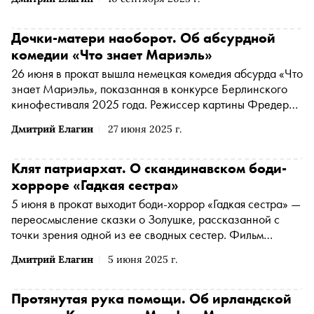
американского автора с 2019 года: его предыдущую
работу, «Мёртвые не умирают», разгромили
кинокритики после премьеры в Каннах. О том, почему
Дочки-матери наоборот. Об абсурдной
победа Джармуша в Венеции стала поводом для
комедии «Что знает Мариэль»
множества слухов, — в материале «Сноба»
26 июня в прокат вышла немецкая комедия абсурда «Что
знает Мариэль», показанная в конкурсе Берлинского
кинофестиваля 2025 года. Режиссер картины Фредерик
Хамбалек решил поставить простой эксперимент: что
Дмитрий Елагин
27 июня 2025 г.
будет, если ребенок будет знать все, что происходит с
его родителями. О том, как в фильме можно увидеть
метакомментарий к искусству кино, — в материале
Клят патриархат. О скандинавском боди-
«Сноба»
хорроре «Гадкая сестра»
5 июня в прокат выходит боди-хоррор «Гадкая сестра» —
переосмысление сказки о Золушке, рассказанной с
точки зрения одной из ее сводных сестер. Фильм
получил высокие оценки после премьеры на главном
Дмитрий Елагин
5 июня 2025 г.
американском кинофестивале «Сандэнс», а затем был
показан в секции «Панорама» на Берлинском
кинофестивале. В материале «Сноба» — о том, какие
Протянутая рука помощи. Об ирландской
любопытные параллели и различия можно найти между