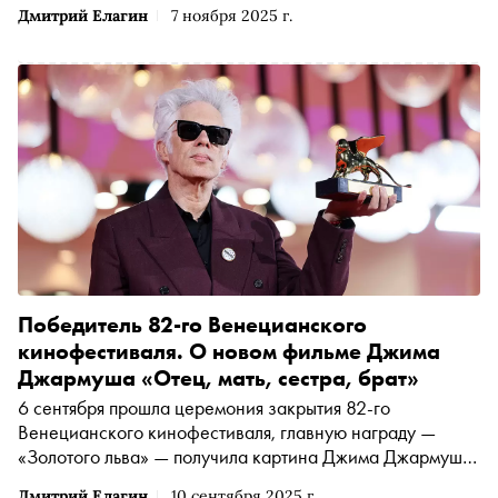
моей мамы» — «Сноб» выбрал интересные фильмы и
Дмитрий Елагин
7 ноября 2025 г.
сериалы конца осени
Победитель 82-го Венецианского
кинофестиваля. О новом фильме Джима
Джармуша «Отец, мать, сестра, брат»
6 сентября прошла церемония закрытия 82-го
Венецианского кинофестиваля, главную награду —
«Золотого льва» — получила картина Джима Джармуша
«Отец, мать, сестра, брат». Это первый фильм
Дмитрий Елагин
10 сентября 2025 г.