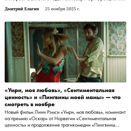
вместе с актрисой Роуз Бирн создали идеальный портрет
Дмитрий Елагин
25 ноября 2025 г.
матери в кризисе, которая огрызается, грубит и ведёт
себя вызывающе. О том, какого эффекта добивались
создатели кино, — в материале «Сноба»
«Умри, моя любовь», «Сентиментальная
ценность» и «Пингвины моей мамы» — что
смотреть в ноябре
Новый фильм Линн Рэмси «Умри, моя любовь», номинант
на премию «Оскар» от Норвегии «Сентиментальная
ценность» и продолжение трагикомедии «Пингвины