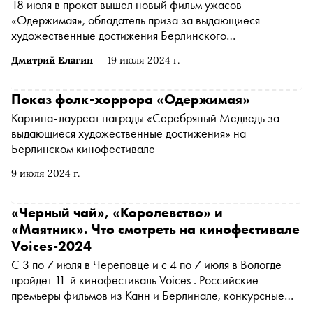
18 июля в прокат вышел новый фильм ужасов
«Одержимая», обладатель приза за выдающиеся
художественные достижения Берлинского
кинофестиваля. Картина рассказывает о феномене в
Дмитрий Елагин
19 июля 2024 г.
немецкоязычных странах, бытовавшем до XIX века, где
почему-то сотни женщин убивали невинных детей ради
последующей казни. О том, к каким кошмарам
Показ фолк-хоррора «Одержимая»
приводило религиозное сознание и как «Одержимая»
Картина-лауреат награды «Серебряный Медведь за
критикует идею морали, — в материале «Сноба»
выдающиеся художественные достижения» на
Берлинском кинофестивале
9 июля 2024 г.
«Черный чай», «Королевство» и
«Маятник». Что смотреть на кинофестивале
Voices-2024
С 3 по 7 июля в Череповце и с 4 по 7 июля в Вологде
пройдет 11-й кинофестиваль Voices . Российские
премьеры фильмов из Канн и Берлинале, конкурсные
программы полного и короткого метра, первая в России