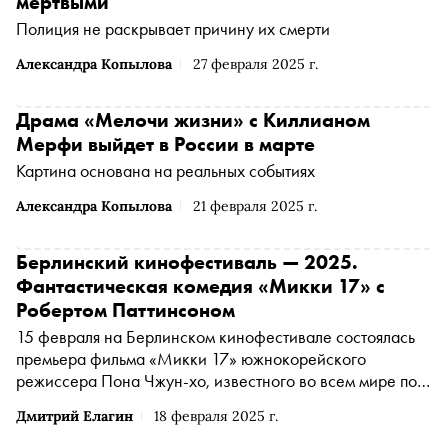
мертвыми
Полиция не раскрывает причину их смерти
Александра Копылова
27 февраля 2025 г.
Драма «Мелочи жизни» с Киллианом
Мерфи выйдет в России в марте
Картина основана на реальных событиях
Александра Копылова
21 февраля 2025 г.
Берлинский кинофестиваль — 2025.
Фантастическая комедия «Микки 17» с
Робертом Паттинсоном
15 февраля на Берлинском кинофестивале состоялась
премьера фильма «Микки 17» южнокорейского
режиссера Пона Чжун-хо, известного во всем мире по
драме «Паразиты». Его новое кино — футуристическая
Дмитрий Елагин
18 февраля 2025 г.
сатира на современное общество, комедия об участнике
космической экспедиции Микки, который случайно