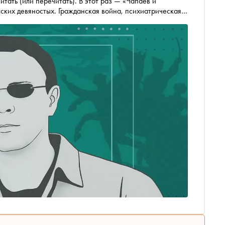
итать (или перечитать). В этот раз — «Чапаев и
ских девяностых. Гражданская война, психиатрическая
иняный пулемет и тоска по свободе, закруженные в одну