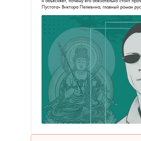
и объясняет, почему его обязательно стоит проч
Пустота» Виктора Пелевина, главный роман рус
лечебница, буддизм, анекдоты про Чапаева, гл
большую метель