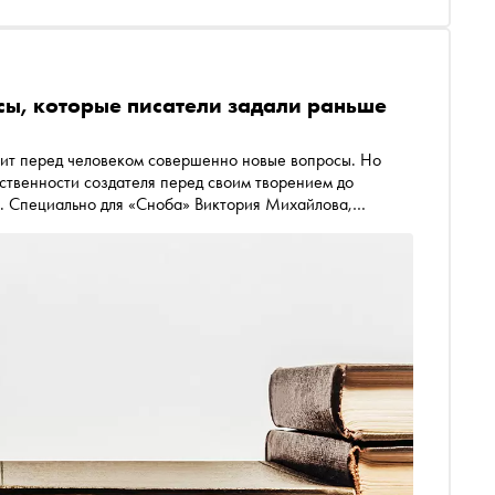
сы, которые писатели задали раньше
авит перед человеком совершенно новые вопросы. Но
тственности создателя перед своим творением до
. Специально для «Сноба» Виктория Михайлова,
иректор программы «Тандемократия» Московской школы
ер-тренер по модели процесса коммуникации PCM
 Лема как авторов, которые писали об ИИ задолго до