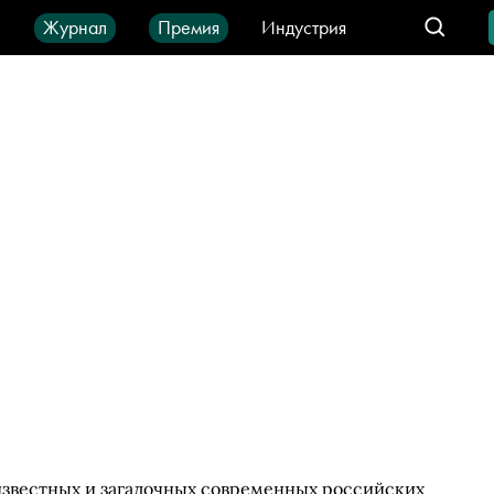
ы
Журнал
Премия
Индустрия
део
Город
IT-продукты
известных и загадочных современных российских