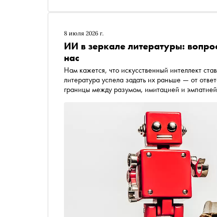
8 июля 2026 г.
ИИ в зеркале литературы: вопро
нас
Нам кажется, что искусственный интеллект ст
литература успела задать их раньше — от отве
границы между разумом, имитацией и эмпатией
сооснователь Sensemakers и академический д
управления Сколково, лектор HEC Paris, маст
перечитывает Шелли, Азимова, Дика, Исигуро и
ИИ