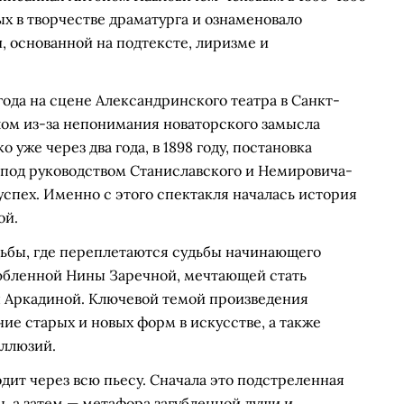
ых в творчестве драматурга и ознаменовало
 основанной на подтексте, лиризме и
года на сцене Александринского театра в Санкт-
лом из-за непонимания новаторского замысла
уже через два года, в 1898 году, постановка
 под руководством Станиславского и Немировича-
спех. Именно с этого спектакля началась история
ой.
дьбы, где переплетаются судьбы начинающего
любленной Нины Заречной, мечтающей стать
ы Аркадиной. Ключевой темой произведения
ие старых и новых форм в искусстве, а также
иллюзий.
дит через всю пьесу. Сначала это подстреленная
, а затем — метафора загубленной души и