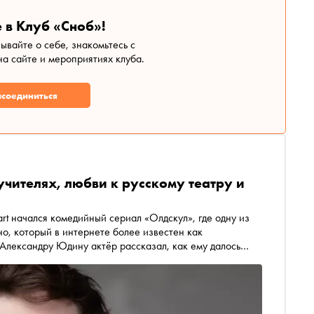
 в Клуб «Сноб»!
зывайте о себе, знакомьтесь с
а сайте и мероприятиях клуба.
соединиться
учителях, любви к русскому театру и
rt начался комедийный сериал «Олдскул», где одну из
но, который в интернете более известен как
Александру Юдину актёр рассказал, как ему далось
ыграть Треплева и как на пробах покорил Олега