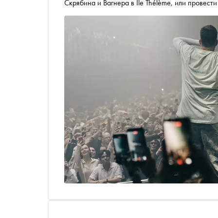
Скрябина и Вагнера в Île Thélème, или провес
ужине Kuznyahouse. Рассказываем, чем занятьс