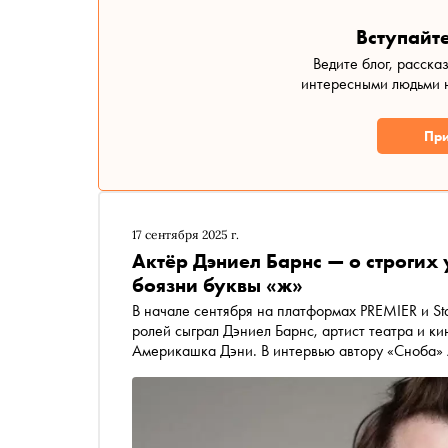
Вступайте
Ведите блог, расска
интересными людьми н
При
17 сентября 2025 г.
Актёр Дэниел Барнс — о строгих 
боязни буквы «ж»
В начале сентября на платформах PREMIER и Sta
ролей сыграл Дэниел Барнс, артист театра и ки
Америкашка Дэни. В интервью автору «Сноба» 
изучение русского языка, почему так мечтает с
Меньшикова рэпом