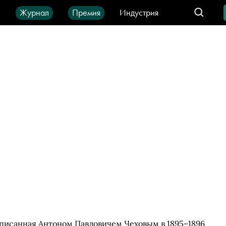
ы
Журнал
Премия
Индустрия
део
Город
IT-продукты
написанная Антоном Павловичем Чеховым в 1895–1896