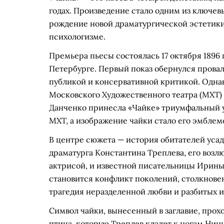
годах. Произведение стало одним из ключев
рождение новой драматургической эстетики,
психологизме.
Премьера пьесы состоялась 17 октября 1896 
Петербурге. Первый показ обернулся прова
публикой и консервативной критикой. Однако 
Московского Художественного театра (МХТ)
Данченко принесла «Чайке» триумфальный у
МХТ, а изображение чайки стало его эмблем
В центре сюжета — история обитателей уса
драматурга Константина Треплева, его воз
актрисой, и известной писательницы Ирин
становится конфликт поколений, столкновен
трагедия неразделенной любви и разбитых 
Символ чайки, вынесенный в заглавие, прохо
птица, которую Треплев кладет к ногам Нины