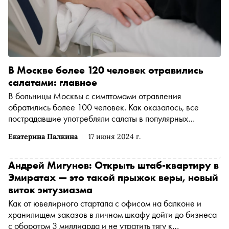
В Москве более 120 человек отравились
салатами: главное
В больницы Москвы с симптомами отравления
обратились более 100 человек. Как оказалось, все
пострадавшие употребляли салаты в популярных
сервисах доставки еды. Подробнее о ситуации — в
Екатерина Палкина
17 июня 2024 г.
материале «Сноба»
Андрей Мигунов: Открыть штаб-квартиру в
Эмиратах — это такой прыжок веры, новый
виток энтузиазма
Как от ювелирного стартапа с офисом на балконе и
хранилищем заказов в личном шкафу дойти до бизнеса
с оборотом 3 миллиарда и не утратить тягу к