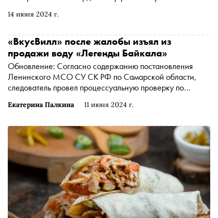
экспериментам, «Снобу» рассказал основатель Poison
14 июня 2024 г.
Drop Андрей Мигунов — новый герой проекта «
Индустрия »
«ВкусВилл» после жалобы изъял из
продажи воду «Легенды Байкала»
Обновление: Согласно содержанию постановления
Ленинского МСО СУ СК РФ по Самарской области,
следователь провел процессуальную проверку по
заявлению гражданина и по ее результатам отказал в
Екатерина Палкина
11 июня 2024 г.
возбуждении уголовного дела в связи с отсутствием
события преступления. «Объективные данные о
получении каких-либо ожогов в результате
употребления воды природной питьевой негазированной
«Легенда Байкала», иных жидкостей и продуктов
питания отсутствуют», — говорится в документе.