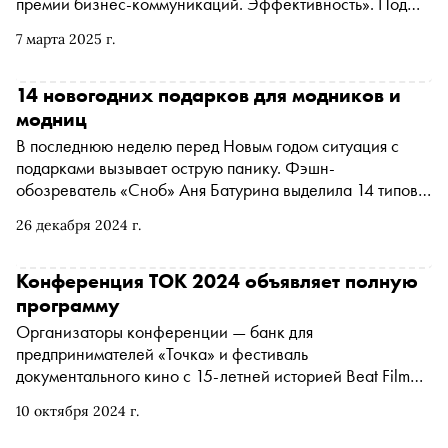
премии бизнес-коммуникаций. Эффективность». Под
концепцией «Вы — отражение маркетинга, или
7 марта 2025 г.
маркетинг — отражение вас?» премия наградила 106
победителей, чьи кейсы задали ориентиры для развития
бизнес-коммуникаций в России
14 новогодних подарков для модников и
модниц
В последнюю неделю перед Новым годом ситуация с
подарками вызывает острую панику. Фэшн-
обозреватель «Сноб» Аня Батурина выделила 14 типов
модников и модниц и каждому выбрала подарок,
26 декабря 2024 г.
который еще можно успеть купить
Конференция ТОК 2024 объявляет полную
программу
Организаторы конференции — банк для
предпринимателей «Точка» и фестиваль
документального кино с 15-летней историей Beat Film
Festival
10 октября 2024 г.